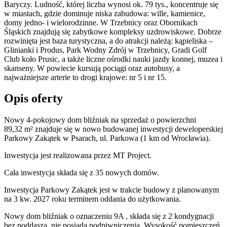
Baryczy. Ludność, której liczba wynosi ok. 79 tys., koncentruje się
w miastach, gdzie dominuje niska zabudowa: wille, kamienice,
domy jedno- i wielorodzinne. W Trzebnicy oraz Obornikach
Śląskich znajdują się zabytkowe kompleksy uzdrowiskowe. Dobrze
rozwinięta jest baza turystyczna, a do atrakcji należą: kąpieliska –
Glinianki i Produs, Park Wodny Zdrój w Trzebnicy, Gradi Golf
Club koło Prusic, a także liczne ośrodki nauki jazdy konnej, muzea i
skanseny. W powiecie kursują pociągi oraz autobusy, a
najważniejsze arterie to drogi krajowe: nr 5 i nr 15.
Opis oferty
Nowy 4-pokojowy dom bliźniak na sprzedaż o powierzchni
89,32 m²
znajduje się w nowo
budowanej
inwestycji deweloperskiej
Parkowy Zakątek
w Psarach
,
ul. Parkowa
(1 km od Wrocławia).
Inwestycja
jest realizowana
przez
MT Project.
Cała inwestycja składa się z
35
nowych domów.
Inwestycja Parkowy Zakątek jest w trakcie budowy z planowanym
na 3 kw. 2027 roku terminem oddania do użytkowania
.
Nowy dom
bliźniak
o oznaczeniu
9A
,
składa się z 2 kondygnacji
bez poddasza
,
nie posiada podpiwniczenia
. Wysokość pomieszczeń