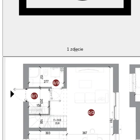
1
zdjęcie