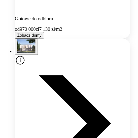
Gotowe do odbioru
od
970 000
zł
7 130
zł/m2
Zobacz domy