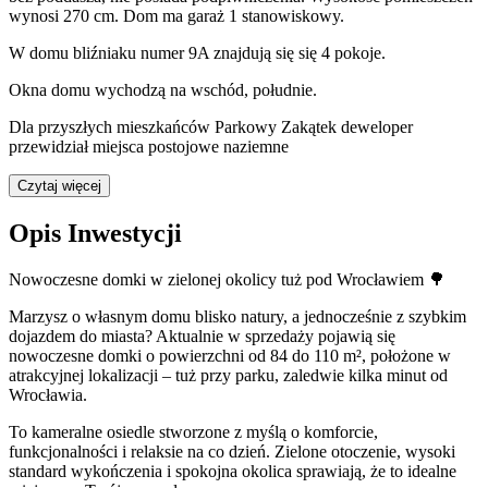
wynosi
270
cm.
Dom ma garaż 1 stanowiskowy.
W domu
bliźniaku
numer
9A
znajdują się
się
4
pokoje
.
Okna domu wychodzą na
wschód, południe
.
Dla przyszłych mieszkańców Parkowy Zakątek deweloper
przewidział
miejsca postojowe naziemne
Czytaj więcej
Opis Inwestycji
Nowoczesne domki w zielonej okolicy tuż pod Wrocławiem 🌳
Marzysz o własnym domu blisko natury, a jednocześnie z szybkim
dojazdem do miasta? Aktualnie w sprzedaży pojawią się
nowoczesne domki o powierzchni od 84 do 110 m², położone w
atrakcyjnej lokalizacji – tuż przy parku, zaledwie kilka minut od
Wrocławia.
To kameralne osiedle stworzone z myślą o komforcie,
funkcjonalności i relaksie na co dzień. Zielone otoczenie, wysoki
standard wykończenia i spokojna okolica sprawiają, że to idealne