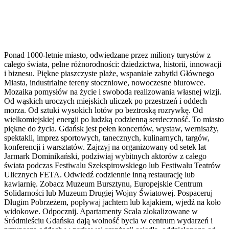
Ponad 1000-letnie miasto, odwiedzane przez miliony turystów z
całego świata, pełne różnorodności: dziedzictwa, historii, innowacji
i biznesu. Piękne piaszczyste plaże, wspaniałe zabytki Głównego
Miasta, industrialne tereny stoczniowe, nowoczesne biurowce.
Mozaika pomysłów na życie i swoboda realizowania własnej wizji.
Od wąskich uroczych miejskich uliczek po przestrzeń i oddech
morza. Od sztuki wysokich lotów po beztroską rozrywkę. Od
wielkomiejskiej energii po ludzką codzienną serdeczność. To miasto
piękne do życia. Gdańsk jest pełen koncertów, wystaw, wernisaży,
spektakli, imprez sportowych, tanecznych, kulinarnych, targów,
konferencji i warsztatów. Zajrzyj na organizowany od setek lat
Jarmark Dominikański, podziwiaj wybitnych aktorów z całego
świata podczas Festiwalu Szekspirowskiego lub Festiwalu Teatrów
Ulicznych FETA. Odwiedź codziennie inną restaurację lub
kawiarnię. Zobacz Muzeum Bursztynu, Europejskie Centrum
Solidarności lub Muzeum Drugiej Wojny Światowej. Pospaceruj
Długim Pobrzeżem, popływaj jachtem lub kajakiem, wjedź na koło
widokowe. Odpocznij. Apartamenty Scala zlokalizowane w
Śródmieściu Gdańska dają wolność bycia w centrum wydarzeń i