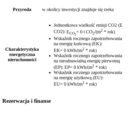
Przyroda
w okolicy inwestycji znajduje się rzeka
Jednostkowa wielkość emisji CO2 (E
2
CO2)
:
E
= 0 t CO
/(m
* rok)
CO
2
2
Wskaźnik rocznego zapotrzebowania
na energię końcową (EK)
:
2
Charakterystyka
EK= 0 kWh/(m
* rok)
energetyczna
Wskaźnik rocznego zapotrzebowania
nieruchomości
na nieodnawialną energię pierwotną
2
(EP)
:
EP= 0 kWh/(m
* rok)
Wskaźnik rocznego zapotrzebowania
na energię użytkową (EU)
:
2
EU= 0 kWh/(m
* rok)
Rezerwacja i finanse