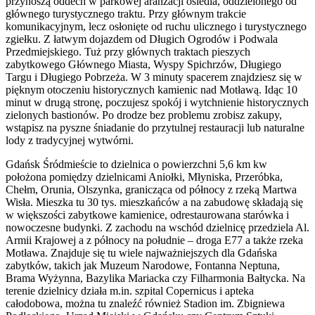
przynoszą oddech w parkowej aranżacji osiedla, oddzielonego od
głównego turystycznego traktu. Przy głównym trakcie
komunikacyjnym, lecz osłonięte od ruchu ulicznego i turystycznego
zgiełku. Z łatwym dojazdem od Długich Ogrodów i Podwala
Przedmiejskiego. Tuż przy głównych traktach pieszych
zabytkowego Głównego Miasta, Wyspy Spichrzów, Długiego
Targu i Długiego Pobrzeża. W 3 minuty spacerem znajdziesz się w
pięknym otoczeniu historycznych kamienic nad Motławą. Idąc 10
minut w drugą stronę, poczujesz spokój i wytchnienie historycznych
zielonych bastionów. Po drodze bez problemu zrobisz zakupy,
wstąpisz na pyszne śniadanie do przytulnej restauracji lub naturalne
lody z tradycyjnej wytwórni.
Gdańsk Śródmieście to dzielnica o powierzchni 5,6 km kw
położona pomiędzy dzielnicami Aniołki, Młyniska, Przeróbka,
Chełm, Orunia, Olszynka, granicząca od północy z rzeką Martwa
Wisła. Mieszka tu 30 tys. mieszkańców a na zabudowę składają się
w większości zabytkowe kamienice, odrestaurowana starówka i
nowoczesne budynki. Z zachodu na wschód dzielnicę przedziela Al.
Armii Krajowej a z północy na południe – droga E77 a także rzeka
Motława. Znajduje się tu wiele najważniejszych dla Gdańska
zabytków, takich jak Muzeum Narodowe, Fontanna Neptuna,
Brama Wyżynna, Bazylika Mariacka czy Filharmonia Bałtycka. Na
terenie dzielnicy działa m.in. szpital Copernicus i apteka
całodobowa, można tu znaleźć również Stadion im. Zbigniewa