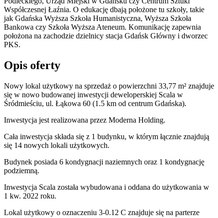
Podleckiego, Urząd Miejski w Gdańsku czy Centrum Sztuki
Współczesnej Łaźnia. O edukację dbają położone tu szkoły, takie
jak Gdańska Wyższa Szkoła Humanistyczna, Wyższa Szkoła
Bankowa czy Szkoła Wyższa Ateneum. Komunikację zapewnia
położona na zachodzie dzielnicy stacja Gdańsk Główny i dworzec
PKS.
Opis oferty
Nowy lokal użytkowy na sprzedaż o powierzchni 33,77 m²
znajduje
się w nowo
budowanej
inwestycji deweloperskiej
Scala
w
Śródmieściu
,
ul. Łąkowa
60
(1.5 km od centrum Gdańska).
Inwestycja
jest realizowana
przez
Moderna Holding.
Cała inwestycja składa się z 1 budynku, w którym łącznie znajdują
się 14 nowych lokali użytkowych.
Budynek posiada 6 kondygnacji naziemnych oraz 1 kondygnację
podziemną.
Inwestycja Scala została wybudowana i oddana do użytkowania w
1 kw. 2022 roku
.
Lokal użytkowy o oznaczeniu 3-0.12 C znajduje się na parterze