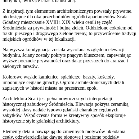
budynku, tworzące taras z balustradą.
Z inspiracji tym elementem architektonicznym powstały prywatne,
niedostępne dla oka przechodniów ogródki apartamentów Scala.
Gdańscy mieszczanie XVIII i XIX wieku cenili tę część
Śródmieścia za prywatność i bujną zieleń. Oddzielone cokołem od
traktu pieszego i drogowego zielone tereny, to przywrócenie tradycji
miejskich ogródków w tej lokalizacji.
Najwyższa kondygnacja została wycofana względem elewacji
budynku, ściany zostały pokryte pnącym bluszczem, zapewniając
wyższe poczucie prywatności oraz dając przestrzeń do aranżacji
zielonych tarasów.
Kolorowe wąskie kamienice, spichlerze, baszty, kościoły,
imponujące ceglane gmachy. Ogrom architektonicznych detali
zapisanych w historii miasta na przestrzeni epok.
Architektura Scali jest pełna nowoczesnych interpretacji
historycznej zabudowy Śródmieścia. Elewacja pokryta ceramiką
wysokiej klasy nadaje typowo gdański charakter ceglanych
zabytków. Współczesna forma w kreatywny sposób eksploruje
historyczne style gdańskiej architektury.
Elementy detalu nawiązują do zmiennych motywów układania
cegły, odzwierciedlając dawne pionowe i poziome podziały