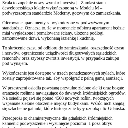
Scala to zupełnie nowy wymiar inwestycji. Zamiast stanu
deweloperskiego lokale wykończone są w Modelu M –
podwyższonym standardzie Moderny, gotowym do zamieszkania.
Oferowane apartamenty są wykończone w podwyższonym
standardzie. Oznacza to, że w momencie odbioru apartament będzie
miał wygładzone i pomalowane ściany, ułożone podłogi,
zamontowane drzwi, wykonaną łazienkę i kuchnię.
To skrócenie czasu od odbioru do zamieszkania, oszczędność czasu
i nerwów, ograniczenie uciążliwości długotrwałych sąsiedzkich
remontów oraz szybszy zwrot z inwestycji, w przypadku zakupu
pod wynajem.
Wykończenie jest dostępne w trzech ponadczasowych stylach, które
zostały zaprojektowane tak, aby współgrać z pełną gamą aranżacji.
W przestrzeni osiedla powstaną przytulne zielone alejki oraz bogate
aranżacje roślinne nawiązujące do dawnych śródmiejskich ogrodów.
Na osiedlu pojawi się ponad 4500 nowych roślin, tworzących
wspaniałe zielone otoczenie między budynkami. Wśród nich znajdą
się szlachetne gatunki, które historycznie były ozdobą ulic Gdańska.
Przedproże to charakterystyczne dla gdańskich śródmiejskich
kamienic podwyższenie i wysunięcie poziomu -1 poza obrys