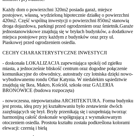
Każdy dom o powierzchni 320m2 posiada garaż, miejsce
postojowe, własną, wydzieloną hipotecznie działkę o powierzchni
420m2. Część wspólną inwestycji o powierzchni 850m2 stanowią
droga dojazdowa, parkingi przed ogrodzeniem oraz śmietnik.Garaże
jednostanowiskowe znajdują się w bryłach budynków, a dodatkowe
miejsca postojowe przy każdym z budynków oraz przy ul.
Piaskowej przed ogrodzeniem osiedla.
CECHY CHARAKTERYSTYCZNE INWESTYCJI
- doskonała LOKALIZACJA zapewniająca spokój od zgiełku
miasta, a jednocześnie bliskość centrum oraz dogodne połączenie
komunikacyjne do obwodnicy, autostrady czy lotniska dzięki nowo-
wybudowanemu rondu Ofiar Katynia. W niedalekim sąsiedztwie
znajdują się Ikea, Makro, Kościół, szkoła oraz GALERIA
BRONOWICE (budowa rozpoczęta)
- nowoczesna, niepowtarzalna ARCHITEKTURA. Forma budynku
jest prosta, ideą przy jej kształtowaniu było zestawienie dwóch
zazębiających się brył. Bryły przenikają się i uzupełniają tworząc
harmonijną całość doskonale współgrającą z wysmakowanym
otoczeniem osiedla. Prostota kształtu została podkreślona kolorami
elewacji: czernią i bielą