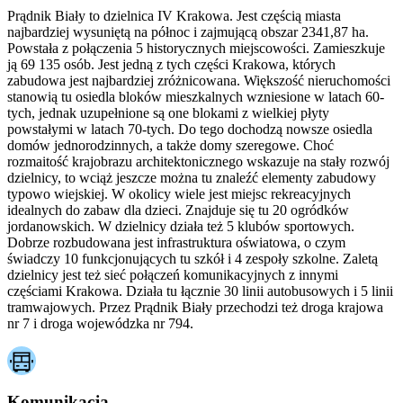
Prądnik Biały to dzielnica IV Krakowa. Jest częścią miasta
najbardziej wysuniętą na północ i zajmującą obszar 2341,87 ha.
Powstała z połączenia 5 historycznych miejscowości. Zamieszkuje
ją 69 135 osób. Jest jedną z tych części Krakowa, których
zabudowa jest najbardziej zróżnicowana. Większość nieruchomości
stanowią tu osiedla bloków mieszkalnych wzniesione w latach 60-
tych, jednak uzupełnione są one blokami z wielkiej płyty
powstałymi w latach 70-tych. Do tego dochodzą nowsze osiedla
domów jednorodzinnych, a także domy szeregowe. Choć
rozmaitość krajobrazu architektonicznego wskazuje na stały rozwój
dzielnicy, to wciąż jeszcze można tu znaleźć elementy zabudowy
typowo wiejskiej. W okolicy wiele jest miejsc rekreacyjnych
idealnych do zabaw dla dzieci. Znajduje się tu 20 ogródków
jordanowskich. W dzielnicy działa też 5 klubów sportowych.
Dobrze rozbudowana jest infrastruktura oświatowa, o czym
świadczy 10 funkcjonujących tu szkół i 4 zespoły szkolne. Zaletą
dzielnicy jest też sieć połączeń komunikacyjnych z innymi
częściami Krakowa. Działa tu łącznie 30 linii autobusowych i 5 linii
tramwajowych. Przez Prądnik Biały przechodzi też droga krajowa
nr 7 i droga wojewódzka nr 794.
Komunikacja