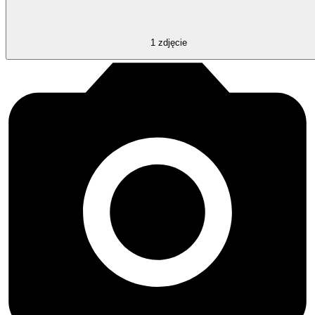
1
zdjęcie