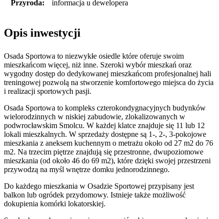
Przyroda:
informacja u dewelopera
Opis inwestycji
Osada Sportowa to niezwykłe osiedle które oferuje swoim
mieszkańcom więcej, niż inne. Szeroki wybór mieszkań oraz
wygodny dostęp do dedykowanej mieszkańcom profesjonalnej hali
treningowej pozwolą na stworzenie komfortowego miejsca do życia
i realizacji sportowych pasji.
Osada Sportowa to kompleks czterokondygnacyjnych budynków
wielorodzinnych w niskiej zabudowie, zlokalizowanych w
podwrocławskim Smolcu. W każdej klatce znajduje się 11 lub 12
lokali mieszkalnych. W sprzedaży dostępne są 1-, 2-, 3-pokojowe
mieszkania z aneksem kuchennym o metrażu około od 27 m2 do 76
m2. Na trzecim piętrze znajdują się przestronne, dwupoziomowe
mieszkania (od około 46 do 69 m2), które dzięki swojej przestrzeni
przywodzą na myśl wnętrze domku jednorodzinnego.
Do każdego mieszkania w Osadzie Sportowej przypisany jest
balkon lub ogródek przydomowy. Istnieje także możliwość
dokupienia komórki lokatorskiej.