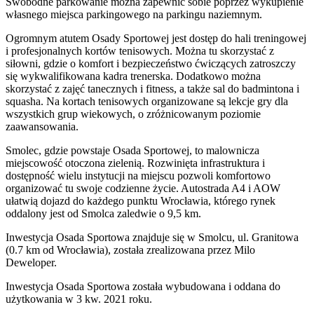
Swobodne parkowanie można zapewnić sobie poprzez wykupienie
własnego miejsca parkingowego na parkingu naziemnym.
Ogromnym atutem Osady Sportowej jest dostęp do hali treningowej
i profesjonalnych kortów tenisowych. Można tu skorzystać z
siłowni, gdzie o komfort i bezpieczeństwo ćwiczących zatroszczy
się wykwalifikowana kadra trenerska. Dodatkowo można
skorzystać z zajęć tanecznych i fitness, a także sal do badmintona i
squasha. Na kortach tenisowych organizowane są lekcje gry dla
wszystkich grup wiekowych, o zróżnicowanym poziomie
zaawansowania.
Smolec, gdzie powstaje Osada Sportowej, to malownicza
miejscowość otoczona zielenią. Rozwinięta infrastruktura i
dostępność wielu instytucji na miejscu pozwoli komfortowo
organizować tu swoje codzienne życie. Autostrada A4 i AOW
ułatwią dojazd do każdego punktu Wrocławia, którego rynek
oddalony jest od Smolca zaledwie o 9,5 km.
Inwestycja Osada Sportowa znajduje się w Smolcu, ul. Granitowa
(0.7 km od Wrocławia), została zrealizowana przez Milo
Deweloper.
Inwestycja Osada Sportowa została wybudowana i oddana do
użytkowania w 3 kw. 2021 roku.