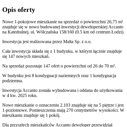
Opis oferty
Nowe 1-pokojowe mieszkanie na sprzedaż o powierzchni 26,75 m²
znajduje się w nowo
budowanej
inwestycji deweloperskiej
Accanto
na Katedralnej
,
ul. Wólczańska
158/160
(0.5 km od centrum Łodzi).
Inwestycja
jest realizowana
przez
Malta Sp. z o.o.
Cała inwestycja składa się z
1
budynku
,
w którym
łącznie znajduje
się 147 nowych mieszkań.
Na sprzedaż pozostaje 147 ofert o powierzchni od 26 do 70 m².
W budynku jest 8 kondygnacji naziemnych
oraz 1 kondygnacja
podziemna.
Inwestycja Accanto została wybudowana i oddana do użytkowania
w 4 kw. 2025 roku
.
Nowe mieszkanie
o oznaczeniu
2.103
znajduje się na 5 piętrze
i jest
1
-poziomow
e
. Pomieszczenia mają
270
centymetrów wysokości. W
mieszkaniu
znajduje
się
1
pokój
.
Dla przyszłych mieszkańców
Accanto
deweloper przewidział