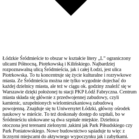
Łódzkie Śródmieście to obszar w kształcie litery „L” ograniczony
ulicami Północną, Piotrkowską i Kilińskiego. Najbardziej
rozpoznawalną ulicą Śródmieścia, jak i całej Łodzi, jest ulica
Piotrkowska. To tu koncentruje się życie kulturalne i rozrywkowe
miasta. Ze Śródmieścia można nie tylko wygodnie dojechać do
każdej dzielnicy miasta, ale też w ciągu ok. godziny znaleźć się w
Warszawie dzięki położonej tu stacji PKP Łódź Fabryczna. Centrum
miasta składa się głównie z przedwojennej zabudowy, czyli
kamienic, uzupełnionych wielomieszkaniową zabudową
powojenną. Znajduje się tu Uniwersytet Łódzki, główny ośrodek
naukowy w mieście. To też doskonały dostęp do szpitali, bo w
Śródmieściu ulokowane są dwa szpitale miejskie. Dzielnica
otoczona jest terenami zielonymi ,takimi jak Park Piłsudskiego czy
Park Poniatowskiego. Nowe budownictwo sąsiaduje tu więc z
licznymi miejscami do aktywnego wypoczynku jak i zabytkami.