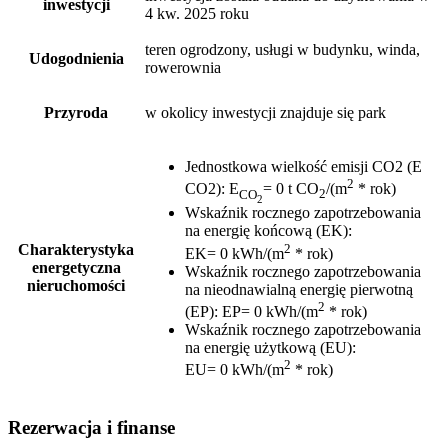
inwestycji
4 kw. 2025 roku
teren ogrodzony, usługi w budynku, winda,
Udogodnienia
rowerownia
Przyroda
w okolicy inwestycji znajduje się park
Jednostkowa wielkość emisji CO2 (E
2
CO2)
:
E
= 0 t CO
/(m
* rok)
CO
2
2
Wskaźnik rocznego zapotrzebowania
na energię końcową (EK)
:
2
Charakterystyka
EK= 0 kWh/(m
* rok)
energetyczna
Wskaźnik rocznego zapotrzebowania
nieruchomości
na nieodnawialną energię pierwotną
2
(EP)
:
EP= 0 kWh/(m
* rok)
Wskaźnik rocznego zapotrzebowania
na energię użytkową (EU)
:
2
EU= 0 kWh/(m
* rok)
Rezerwacja i finanse