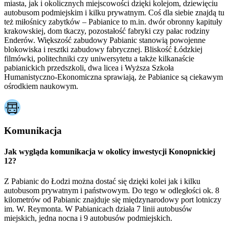
miasta, jak i okolicznych miejscowości dzięki kolejom, dziewięciu
autobusom podmiejskim i kilku prywatnym. Coś dla siebie znajdą tu
też miłośnicy zabytków – Pabianice to m.in. dwór obronny kapituły
krakowskiej, dom tkaczy, pozostałość fabryki czy pałac rodziny
Enderów. Większość zabudowy Pabianic stanowią powojenne
blokowiska i resztki zabudowy fabrycznej. Bliskość Łódzkiej
filmówki, politechniki czy uniwersytetu a także kilkanaście
pabianickich przedszkoli, dwa licea i Wyższa Szkoła
Humanistyczno-Ekonomiczna sprawiają, że Pabianice są ciekawym
ośrodkiem naukowym.
Komunikacja
Jak wygląda komunikacja w okolicy inwestycji Konopnickiej
12?
Z Pabianic do Łodzi można dostać się dzięki kolei jak i kilku
autobusom prywatnym i państwowym. Do tego w odległości ok. 8
kilometrów od Pabianic znajduje się międzynarodowy port lotniczy
im. W. Reymonta. W Pabianicach działa 7 linii autobusów
miejskich, jedna nocna i 9 autobusów podmiejskich.