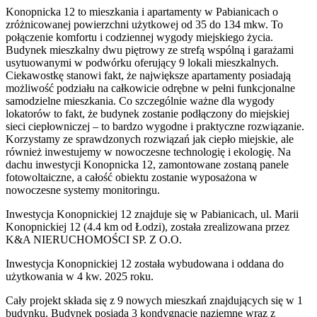
Konopnicka 12 to mieszkania i apartamenty w Pabianicach o
zróżnicowanej powierzchni użytkowej od 35 do 134 mkw. To
połączenie komfortu i codziennej wygody miejskiego życia.
Budynek mieszkalny dwu piętrowy ze strefą wspólną i garażami
usytuowanymi w podwórku oferujący 9 lokali mieszkalnych.
Ciekawostkę stanowi fakt, że największe apartamenty posiadają
możliwość podziału na całkowicie odrębne w pełni funkcjonalne
samodzielne mieszkania. Co szczególnie ważne dla wygody
lokatorów to fakt, że budynek zostanie podłączony do miejskiej
sieci ciepłowniczej – to bardzo wygodne i praktyczne rozwiązanie.
Korzystamy ze sprawdzonych rozwiązań jak ciepło miejskie, ale
również inwestujemy w nowoczesne technologię i ekologię. Na
dachu inwestycji Konopnicka 12, zamontowane zostaną panele
fotowoltaiczne, a całość obiektu zostanie wyposażona w
nowoczesne systemy monitoringu.
Inwestycja Konopnickiej 12 znajduje się w Pabianicach, ul. Marii
Konopnickiej 12 (4.4 km od Łodzi), została zrealizowana przez
K&A NIERUCHOMOŚCI SP. Z O.O.
Inwestycja Konopnickiej 12 została wybudowana i oddana do
użytkowania w 4 kw. 2025 roku.
Cały projekt składa się z 9 nowych mieszkań znajdujących się w 1
budynku. Budynek posiada 3 kondygnacje naziemne wraz z