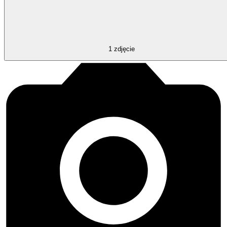
1
zdjęcie