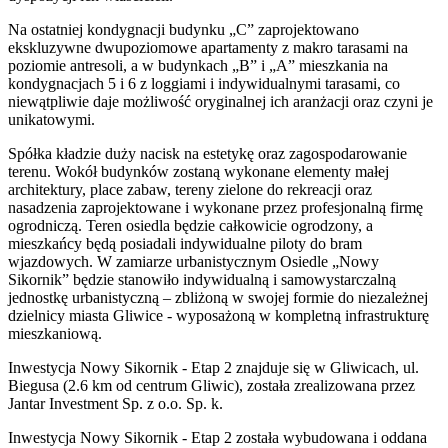
Na ostatniej kondygnacji budynku „C” zaprojektowano
ekskluzywne dwupoziomowe apartamenty z makro tarasami na
poziomie antresoli, a w budynkach „B” i „A” mieszkania na
kondygnacjach 5 i 6 z loggiami i indywidualnymi tarasami, co
niewątpliwie daje możliwość oryginalnej ich aranżacji oraz czyni je
unikatowymi.
Spółka kładzie duży nacisk na estetykę oraz zagospodarowanie
terenu. Wokół budynków zostaną wykonane elementy małej
architektury, place zabaw, tereny zielone do rekreacji oraz
nasadzenia zaprojektowane i wykonane przez profesjonalną firmę
ogrodniczą. Teren osiedla będzie całkowicie ogrodzony, a
mieszkańcy będą posiadali indywidualne piloty do bram
wjazdowych. W zamiarze urbanistycznym Osiedle „Nowy
Sikornik” będzie stanowiło indywidualną i samowystarczalną
jednostkę urbanistyczną – zbliżoną w swojej formie do niezależnej
dzielnicy miasta Gliwice - wyposażoną w kompletną infrastrukturę
mieszkaniową.
Inwestycja Nowy Sikornik - Etap 2 znajduje się w Gliwicach, ul.
Biegusa (2.6 km od centrum Gliwic), została zrealizowana przez
Jantar Investment Sp. z o.o. Sp. k.
Inwestycja Nowy Sikornik - Etap 2 została wybudowana i oddana