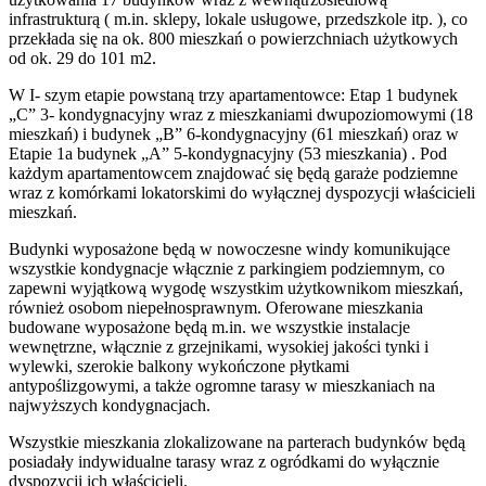
infrastrukturą ( m.in. sklepy, lokale usługowe, przedszkole itp. ), co
przekłada się na ok. 800 mieszkań o powierzchniach użytkowych
od ok. 29 do 101 m2.
W I- szym etapie powstaną trzy apartamentowce: Etap 1 budynek
„C” 3- kondygnacyjny wraz z mieszkaniami dwupoziomowymi (18
mieszkań) i budynek „B” 6-kondygnacyjny (61 mieszkań) oraz w
Etapie 1a budynek „A” 5-kondygnacyjny (53 mieszkania) . Pod
każdym apartamentowcem znajdować się będą garaże podziemne
wraz z komórkami lokatorskimi do wyłącznej dyspozycji właścicieli
mieszkań.
Budynki wyposażone będą w nowoczesne windy komunikujące
wszystkie kondygnacje włącznie z parkingiem podziemnym, co
zapewni wyjątkową wygodę wszystkim użytkownikom mieszkań,
również osobom niepełnosprawnym. Oferowane mieszkania
budowane wyposażone będą m.in. we wszystkie instalacje
wewnętrzne, włącznie z grzejnikami, wysokiej jakości tynki i
wylewki, szerokie balkony wykończone płytkami
antypoślizgowymi, a także ogromne tarasy w mieszkaniach na
najwyższych kondygnacjach.
Wszystkie mieszkania zlokalizowane na parterach budynków będą
posiadały indywidualne tarasy wraz z ogródkami do wyłącznie
dyspozycji ich właścicieli.