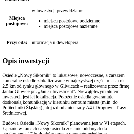
w inwestycji przewidziano:
Miejsca
miejsca postojowe podziemne
postojowe:
miejsca postojowe naziemne
Przyroda:
informacja u dewelopera
Opis inwestycji
Osiedle „Nowy Sikornik” to luksusowe, nowoczesne, a zarazem
kameralne osiedle zlokalizowane w najczystszej części miasta ok.
2,5 km od rynku głównego w Gliwicach – realizowane przez firmę
Jantar Gliwice pn. „Jantar Investment”. Niewątpliwym atutem
inwestycji jest jej lokalizacja. Położenie osiedla gwarantuje
doskonałą komunikację w kierunku centrum miasta (m.in. do
Politechniki Śląskiej) , dojazd od autostrady A4 i Drogowej Trasy
Średnicowej.
Budowa Osiedla „Nowy Sikornik” planowana jest w VI etapach.
Łącznie w ramach całego osiedla zostanie oddanych do
użytkowania 17 budynków wraz z wewnątrzosiedlową