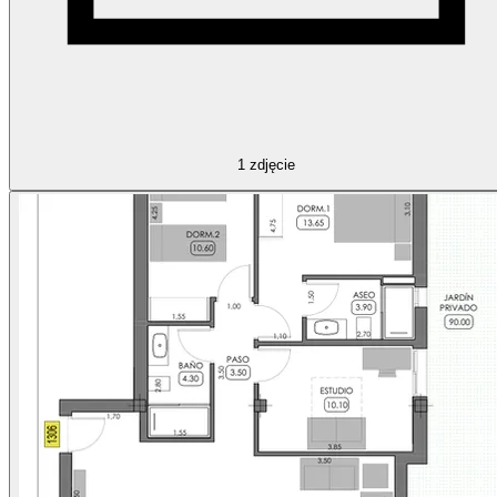
1
zdjęcie