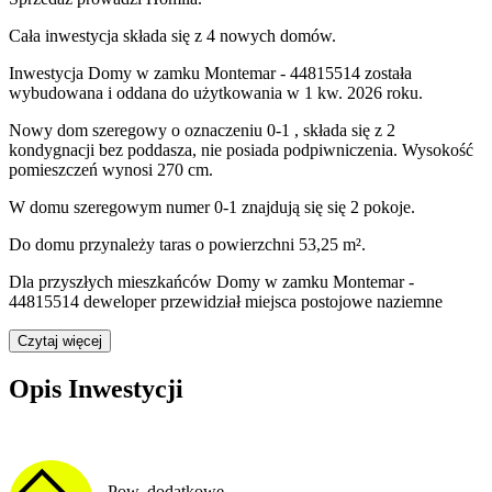
Cała inwestycja składa się z
4
nowych domów.
Inwestycja Domy w zamku Montemar - 44815514 została
wybudowana i oddana do użytkowania w 1 kw. 2026 roku
.
Nowy dom
szeregowy
o oznaczeniu
0-1
,
składa się z 2
kondygnacji
bez poddasza
,
nie posiada podpiwniczenia
. Wysokość
pomieszczeń wynosi
270
cm.
W domu
szeregowym
numer
0-1
znajdują się
się
2
pokoje
.
Do domu
przynależy
taras o powierzchni 53,25 m²
.
Dla przyszłych mieszkańców Domy w zamku Montemar -
44815514 deweloper przewidział
miejsca postojowe naziemne
Czytaj więcej
Opis Inwestycji
Pow. dodatkowe