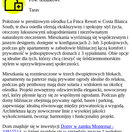
Taras
Położone w prestiżowym ośrodku La Finca Resort w Costa Blanca
South, te dwa osiedla oferują ekskluzywny i spokojny styl życia,
otoczony luksusowymi udogodnieniami i niezrównanym
naturalnym otoczeniem. Mieszkania wyróżniają się współczesnym i
jasnym designem, dostępne w konfiguracjach 2- lub 3-pokojowych,
podczas gdy apartamenty w zabudowie bliźniaczej łączą komfort i
prywatność w jednopiętrowych domach z 3 sypialniami. Obie opcje
są idealne dla tych, którzy chcą cieszyć się śródziemnomorskim
stylem w uprzywilejowanej społeczności.
Mieszkania są rozmieszczone w trzech dwupiętrowych blokach,
apartamenty na parterze mają prywatne ogrody idealne do relaksu,
podczas gdy penthousy mają duże solaria z widokiem na okolicę
ośrodka. Projekt zewnętrzny odzwierciedla elegancki, nowoczesny
styl, który płynnie łączy się ze wspólnymi ogrodami. Podczas gdy
domy bliźniacze obejmują prywatny ogród, basen i parking,
zapewniając idealną równowagę między prywatnością a wygodą.
Architektura łączy nowoczesne linie z wysokiej jakości
wykończeniami, tworząc harmonijny i funkcjonalny projekt.
Dom
znajduje się w inwestycji
Domy w zamku Montemar -
44815514
, w której
znajduje
się w sprzedaży jeszcze
1
podobny