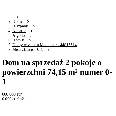
Domy
Hiszpania
Alicante
Algorfa
Homiia
Domy w zamku Montemar - 44815514
Mieszkanie: 0-1
Dom na sprzedaż 2 pokoje o
powierzchni 74,15 m² numer 0-
1
000 000
eur
0 000
eur
/m2