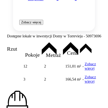
Zobacz więcej
Dostępne lokale w inwestycji Domy w Torrevieja - 50973696
Rzut
Cena
Pokoje
Metraż
Zobacz
12
2
151,01 m²
-
więcej
Zobacz
3
2
166,54 m²
-
więcej