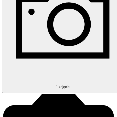
1
zdjęcie