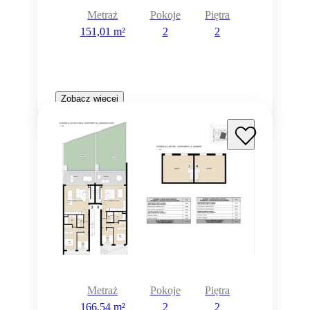
Metraż
Pokoje
Piętra
151,01 m²
2
2
Zobacz więcej
Metraż
Pokoje
Piętra
166,54 m²
2
2