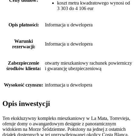
Ceny domów:
koszt metra kwadratowego wynosi od
3 303 do 4 106 eur
Opis płatności:
Informacja u dewelopera
Warunki
Informacja u dewelopera
rezerwacji:
Zabezpieczenie
otwarty mieszkaniowy rachunek powierniczy
środków klienta:
i gwarancję ubezpieczeniową
Wysokość czynszu:
informacja u dewelopera
Opis inwestycji
Ten ekskluzywny kompleks mieszkaniowy w La Mata, Torrevieja,
oferuje domy o awangardowym designie z panoramicznym
widokiem na Morze Śródziemne. Położony na jednej z ostatnich
działek dostępnych w tej uprzywilejowanej okolicy Costa Blanca,