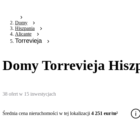
Domy
Hiszpania
Alicante
Torrevieja
Domy Torrevieja Hisz
38
ofert
w
15
inwestycjach
Średnia cena nieruchomości w tej lokalizacji
4 251 eur/m²