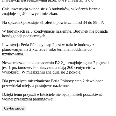
Inwestycja
jest realizowana
przez
GWF Invest Sp. z o.o.
Cała inwestycja składa się z
3
budynków
,
w których
łącznie
znajduje się 49 nowych mieszkań.
Na sprzedaż pozostaje 31 ofert o powierzchni od 34 do 89 m².
W budynkach są 3 kondygnacje naziemne
. Budynek nie posiada
kondygnacji podziemnych.
Inwestycja Perła Północy etap 2 jest w trakcie budowy z
planowanym na 2 kw. 2027 roku terminem oddania do
użytkowania
.
Nowe mieszkanie
o oznaczeniu
B2.2_1
znajduje się na 2 piętrze
i
jest
1
-poziomow
e
. Pomieszczenia mają
260
centymetrów
wysokości. W
mieszkaniu
znajdują
się
2
pokoje
.
Dla przyszłych mieszkańców
Perła Północy etap 2
deweloper
przewidział
miejsca postojowe naziemne
.
Dzięki temu przyszli właściciele nie będą musieli poszukiwać
wolnej przestrzeni parkingowej.
Czytaj więcej