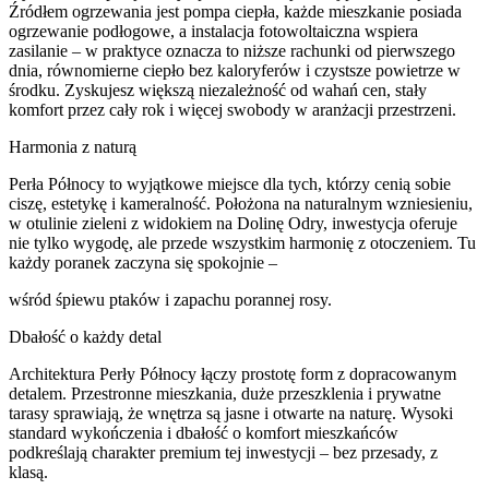
Źródłem ogrzewania jest pompa ciepła, każde mieszkanie posiada
ogrzewanie podłogowe, a instalacja fotowoltaiczna wspiera
zasilanie – w praktyce oznacza to niższe rachunki od pierwszego
dnia, równomierne ciepło bez kaloryferów i czystsze powietrze w
środku. Zyskujesz większą niezależność od wahań cen, stały
komfort przez cały rok i więcej swobody w aranżacji przestrzeni.
Harmonia z naturą
Perła Północy to wyjątkowe miejsce dla tych, którzy cenią sobie
ciszę, estetykę i kameralność. Położona na naturalnym wzniesieniu,
w otulinie zieleni z widokiem na Dolinę Odry, inwestycja oferuje
nie tylko wygodę, ale przede wszystkim harmonię z otoczeniem. Tu
każdy poranek zaczyna się spokojnie –
wśród śpiewu ptaków i zapachu porannej rosy.
Dbałość o każdy detal
Architektura Perły Północy łączy prostotę form z dopracowanym
detalem. Przestronne mieszkania, duże przeszklenia i prywatne
tarasy sprawiają, że wnętrza są jasne i otwarte na naturę. Wysoki
standard wykończenia i dbałość o komfort mieszkańców
podkreślają charakter premium tej inwestycji – bez przesady, z
klasą.