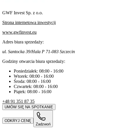
GWF Invest Sp. z o.o.
Strona internetowa inwestycji
www.gwfinvest.eu
Adres biura sprzedaży:
ul. Santocka 39/Hala P 71-083 Szczecin
Godziny otwarcia biura sprzedaży:
Poniedziałek:
08:00
-
16:00
Wtorek:
08:00
-
16:00
Środa:
08:00
-
16:00
Czwartek:
08:00
-
16:00
Piątek:
08:00
-
16:00
+48 91 351 87 35
UMÓW SIĘ NA SPOTKANIE
ODKRYJ CENĘ
Zadzwoń