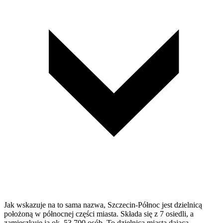
Jak wskazuje na to sama nazwa, Szczecin-Północ jest dzielnicą
położoną w północnej części miasta. Składa się z 7 osiedli, a
zamieszkuje ją ok. 53 700 osób. To dzielnica miasta dająca