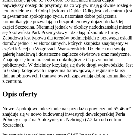
największy dostęp do przyrody, na co wpływ mają głównie rozległe
tereny zielone nad Odrą i jeziorem Dąbie. Odległość od centrum jest
tu gwarantem spokojnego życia, natomiast dobre połączenia
komunikacyjne pozwalają na bezproblemowy dojazd do każdej
części Szczecina. Niemniej jednak w okolicy nadodrzańskiej mieści
się Skolwiński Park Przemysłowy i działają różnorakie firmy.
Zabudowa jest typowa dla terenów podmiejskich z przewagą osiedli
domów jedno- i wielorodzinnych, których skupiska znajdujemy w
części leżącej na Wzgórzach Warszewskich. Dzielnica ma swoją
galerię handlową i dostateczne zaplecze oświatowe oraz medyczne.
Znajduje się tu m.in. centrum onkologiczne i 5 przychodni
publicznych. W dzielnicy krzyżują się dwie drogi wojewódzkie. Jest
tu 6 stacji kolejowych i zajezdnia tramwajowa, a regularne kursy
linii autobusowych i tramwajowych zapewniają dobrą komunikację
z centrum.
Opis oferty
Nowe 2-pokojowe mieszkanie na sprzedaż o powierzchni 55,46 m²
znajduje się w nowo
budowanej
inwestycji deweloperskiej
Perła
Północy etap 2
na Stołczynie
,
ul. Nehringa
(7.2 km od centrum
Szczecina).