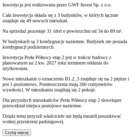
Inwestycja
jest realizowana
przez
GWF Invest Sp. z o.o.
Cała inwestycja składa się z
3
budynków
,
w których
łącznie
znajduje się 49 nowych mieszkań.
Na sprzedaż pozostaje 31 ofert o powierzchni od 34 do 89 m².
W budynkach są 3 kondygnacje naziemne
. Budynek nie posiada
kondygnacji podziemnych.
Inwestycja Perła Północy etap 2 jest w trakcie budowy z
planowanym na 2 kw. 2027 roku terminem oddania do
użytkowania
.
Nowe mieszkanie
o oznaczeniu
B1.2_3
znajduje się na 2 piętrze
i
jest
1
-poziomow
e
. Pomieszczenia mają
260
centymetrów
wysokości. W
mieszkaniu
znajdują
się
2
pokoje
.
Dla przyszłych mieszkańców
Perła Północy etap 2
deweloper
przewidział
miejsca postojowe naziemne
.
Dzięki temu przyszli właściciele nie będą musieli poszukiwać
wolnej przestrzeni parkingowej.
Czytaj więcej