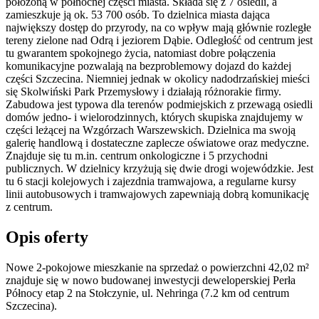
położoną w północnej części miasta. Składa się z 7 osiedli, a
zamieszkuje ją ok. 53 700 osób. To dzielnica miasta dająca
największy dostęp do przyrody, na co wpływ mają głównie rozległe
tereny zielone nad Odrą i jeziorem Dąbie. Odległość od centrum jest
tu gwarantem spokojnego życia, natomiast dobre połączenia
komunikacyjne pozwalają na bezproblemowy dojazd do każdej
części Szczecina. Niemniej jednak w okolicy nadodrzańskiej mieści
się Skolwiński Park Przemysłowy i działają różnorakie firmy.
Zabudowa jest typowa dla terenów podmiejskich z przewagą osiedli
domów jedno- i wielorodzinnych, których skupiska znajdujemy w
części leżącej na Wzgórzach Warszewskich. Dzielnica ma swoją
galerię handlową i dostateczne zaplecze oświatowe oraz medyczne.
Znajduje się tu m.in. centrum onkologiczne i 5 przychodni
publicznych. W dzielnicy krzyżują się dwie drogi wojewódzkie. Jest
tu 6 stacji kolejowych i zajezdnia tramwajowa, a regularne kursy
linii autobusowych i tramwajowych zapewniają dobrą komunikację
z centrum.
Opis oferty
Nowe 2-pokojowe mieszkanie na sprzedaż o powierzchni 42,02 m²
znajduje się w nowo
budowanej
inwestycji deweloperskiej
Perła
Północy etap 2
na Stołczynie
,
ul. Nehringa
(7.2 km od centrum
Szczecina).