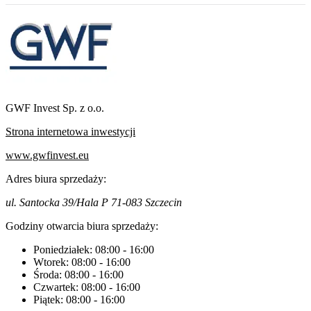
GWF Invest Sp. z o.o.
Strona internetowa inwestycji
www.gwfinvest.eu
Adres biura sprzedaży:
ul. Santocka 39/Hala P 71-083 Szczecin
Godziny otwarcia biura sprzedaży:
Poniedziałek:
08:00
-
16:00
Wtorek:
08:00
-
16:00
Środa:
08:00
-
16:00
Czwartek:
08:00
-
16:00
Piątek:
08:00
-
16:00