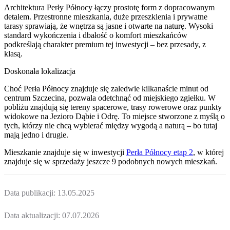
Architektura Perły Północy łączy prostotę form z dopracowanym
detalem. Przestronne mieszkania, duże przeszklenia i prywatne
tarasy sprawiają, że wnętrza są jasne i otwarte na naturę. Wysoki
standard wykończenia i dbałość o komfort mieszkańców
podkreślają charakter premium tej inwestycji – bez przesady, z
klasą.
Doskonała lokalizacja
Choć Perła Północy znajduje się zaledwie kilkanaście minut od
centrum Szczecina, pozwala odetchnąć od miejskiego zgiełku. W
pobliżu znajdują się tereny spacerowe, trasy rowerowe oraz punkty
widokowe na Jezioro Dąbie i Odrę. To miejsce stworzone z myślą o
tych, którzy nie chcą wybierać między wygodą a naturą – bo tutaj
mają jedno i drugie.
Mieszkanie
znajduje się w inwestycji
Perła Północy etap 2
, w której
znajduje
się w sprzedaży jeszcze
9
podobnych nowych mieszkań
.
Data publikacji:
13.05.2025
Data aktualizacji:
07.07.2026