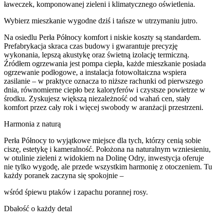
ławeczek, komponowanej zieleni i klimatycznego oświetlenia.
Wybierz mieszkanie wygodne dziś i tańsze w utrzymaniu jutro.
Na osiedlu Perła Północy komfort i niskie koszty są standardem.
Prefabrykacja skraca czas budowy i gwarantuje precyzję
wykonania, lepszą akustykę oraz świetną izolację termiczną.
Źródłem ogrzewania jest pompa ciepła, każde mieszkanie posiada
ogrzewanie podłogowe, a instalacja fotowoltaiczna wspiera
zasilanie – w praktyce oznacza to niższe rachunki od pierwszego
dnia, równomierne ciepło bez kaloryferów i czystsze powietrze w
środku. Zyskujesz większą niezależność od wahań cen, stały
komfort przez cały rok i więcej swobody w aranżacji przestrzeni.
Harmonia z naturą
Perła Północy to wyjątkowe miejsce dla tych, którzy cenią sobie
ciszę, estetykę i kameralność. Położona na naturalnym wzniesieniu,
w otulinie zieleni z widokiem na Dolinę Odry, inwestycja oferuje
nie tylko wygodę, ale przede wszystkim harmonię z otoczeniem. Tu
każdy poranek zaczyna się spokojnie –
wśród śpiewu ptaków i zapachu porannej rosy.
Dbałość o każdy detal