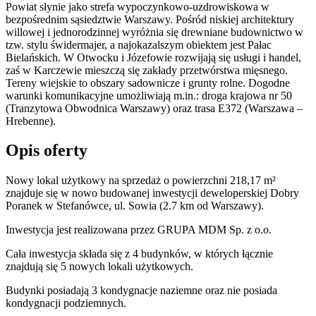
Powiat słynie jako strefa wypoczynkowo-uzdrowiskowa w
bezpośrednim sąsiedztwie Warszawy. Pośród niskiej architektury
willowej i jednorodzinnej wyróżnia się drewniane budownictwo w
tzw. stylu świdermajer, a najokazalszym obiektem jest Pałac
Bielańskich. W Otwocku i Józefowie rozwijają się usługi i handel,
zaś w Karczewie mieszczą się zakłady przetwórstwa mięsnego.
Tereny wiejskie to obszary sadownicze i grunty rolne. Dogodne
warunki komunikacyjne umożliwiają m.in.: droga krajowa nr 50
(Tranzytowa Obwodnica Warszawy) oraz trasa E372 (Warszawa –
Hrebenne).
Opis oferty
Nowy lokal użytkowy na sprzedaż o powierzchni 218,17 m²
znajduje się w nowo
budowanej
inwestycji deweloperskiej
Dobry
Poranek
w Stefanówce
,
ul. Sowia
(2.7 km od Warszawy).
Inwestycja
jest realizowana
przez
GRUPA MDM Sp. z o.o.
Cała inwestycja składa się z 4 budynków, w których łącznie
znajdują się 5 nowych lokali użytkowych.
Budynki posiadają 3 kondygnacje naziemne oraz nie posiada
kondygnacji podziemnych.