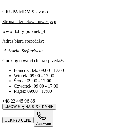
GRUPA MDM Sp. z o.o.
Strona internetowa inwestycji
www.dobry-poranek.pl
Adres biura sprzedaży:
ul. Sowia, Stefanówka
Godziny otwarcia biura sprzedaży:
Poniedziałek:
09:00
-
17:00
Wtorek:
09:00
-
17:00
Środa:
09:00
-
17:00
Czwartek:
09:00
-
17:00
Piątek:
09:00
-
17:00
+48 22 445 96 86
UMÓW SIĘ NA SPOTKANIE
ODKRYJ CENĘ
Zadzwoń