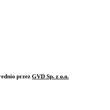
rednio przez
GVD Sp. z o.o.