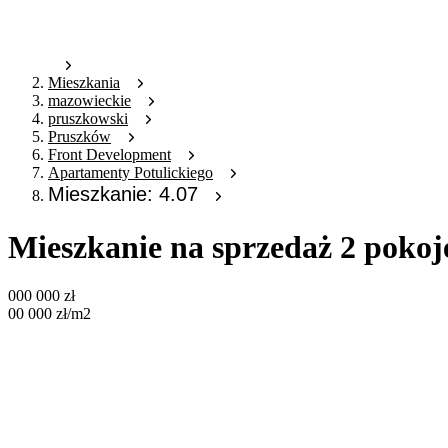
Mieszkania
mazowieckie
pruszkowski
Pruszków
Front Development
Apartamenty Potulickiego
Mieszkanie: 4.07
Mieszkanie na sprzedaż 2 pokoj
000 000
zł
00 000
zł
/m2