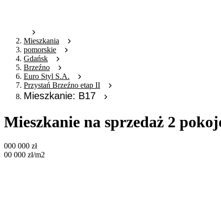
Mieszkania
pomorskie
Gdańsk
Brzeźno
Euro Styl S.A.
Przystań Brzeźno etap II
Mieszkanie: B17
Mieszkanie na sprzedaż 2 pokoj
000 000
zł
00 000
zł
/m2