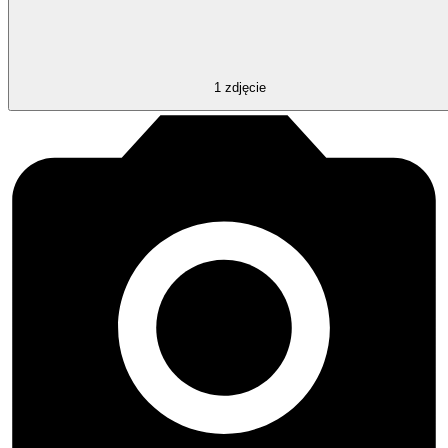
1
zdjęcie