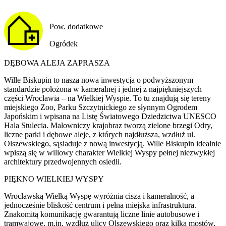
Pow. dodatkowe
Ogródek
DĘBOWA ALEJA ZAPRASZA
Wille Biskupin to nasza nowa inwestycja o podwyższonym
standardzie położona w kameralnej i jednej z najpiękniejszych
części Wrocławia – na Wielkiej Wyspie. To tu znajdują się tereny
miejskiego Zoo, Parku Szczytnickiego ze słynnym Ogrodem
Japońskim i wpisana na Listę Światowego Dziedzictwa UNESCO
Hala Stulecia. Malowniczy krajobraz tworzą zielone brzegi Odry,
liczne parki i dębowe aleje, z których najdłuższa, wzdłuż ul.
Olszewskiego, sąsiaduje z nową inwestycją. Wille Biskupin idealnie
wpiszą się w willowy charakter Wielkiej Wyspy pełnej niezwykłej
architektury przedwojennych osiedli.
PIĘKNO WIELKIEJ WYSPY
Wrocławską Wielką Wyspę wyróżnia cisza i kameralność, a
jednocześnie bliskość centrum i pełna miejska infrastruktura.
Znakomitą komunikację gwarantują liczne linie autobusowe i
tramwajowe, m.in. wzdłuż ulicy Olszewskiego oraz kilka mostów,