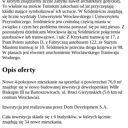
w którym znajdziemy liczne zabytki nawet architektury gotyckiej.
To właśnie na moście Tumskim zakochani od lat przyczepiają
kłódki mające symbolizować ich uczucie. W Śródmieściu znajdują
się liczne wydziały Uniwersytetu Wrocławskiego i Uniwersytetu
Przyrodniczego. Śródmieście jest centralną częścią miasta w
związku z czym bez problemu można poruszać się po niej pieszo. Z
pozostałymi dzielnicami Wrocławia łączą Śródmieście połączenia
autobusowe lub tramwajowe, i tak: Z Krzykami tramwaj nr 17, z
Psim Polem autobus D, z Fabryczną autobusem 122, ze Starym
Miastem tramwaj nr 10. Śródmieście przecina droga krajowa nr 98.
W planach jest również uruchomienie Wrocławskiego Tramwaju
Wodnego.
Opis oferty
Nowe 4-pokojowe mieszkanie na sprzedaż o powierzchni 76,9 m²
znajduje się w nowo
budowanej
inwestycji deweloperskiej
Wille
Biskupin III
na Bartoszowicach
,
ul. Braci Gierymskich
(5.6 km od
centrum Wrocławia).
Inwestycja
jest realizowana
przez
Dom Development S.A.
Cała inwestycja składa się z
6
budynków
,
w których
łącznie
znajdują się 54 nowe mieszkania.