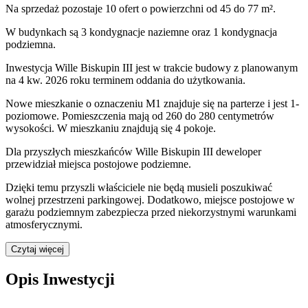
Na sprzedaż pozostaje 10 ofert o powierzchni od 45 do 77 m².
W budynkach są 3 kondygnacje naziemne
oraz 1 kondygnacja
podziemna.
Inwestycja Wille Biskupin III jest w trakcie budowy z planowanym
na 4 kw. 2026 roku terminem oddania do użytkowania
.
Nowe mieszkanie
o oznaczeniu
M1
znajduje się na parterze
i jest
1
-
poziomow
e
. Pomieszczenia mają
od 260 do 280
centymetrów
wysokości. W
mieszkaniu
znajdują
się
4
pokoje
.
Dla przyszłych mieszkańców
Wille Biskupin III
deweloper
przewidział
miejsca postojowe podziemne
.
Dzięki temu przyszli właściciele nie będą musieli poszukiwać
wolnej przestrzeni parkingowej.
Dodatkowo, miejsce postojowe w
garażu podziemnym zabezpiecza przed niekorzystnymi warunkami
atmosferycznymi.
Czytaj więcej
Opis Inwestycji