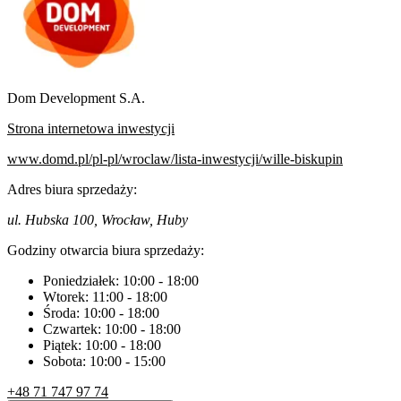
Dom Development S.A.
Strona internetowa inwestycji
www.domd.pl/pl-pl/wroclaw/lista-inwestycji/wille-biskupin
Adres biura sprzedaży:
ul. Hubska 100, Wrocław, Huby
Godziny otwarcia biura sprzedaży:
Poniedziałek:
10:00
-
18:00
Wtorek:
11:00
-
18:00
Środa:
10:00
-
18:00
Czwartek:
10:00
-
18:00
Piątek:
10:00
-
18:00
Sobota:
10:00
-
15:00
+48 71 747 97 74