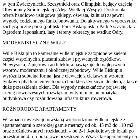
w tym Zwierzyniecki, Szczytnicki oraz Olimpijski będący częścią
Obwodnicy Śródmiejskiej (Aleja Wielkiej Wyspy). Doskonała
oferta handlowo-usługowa (sklepy, oświata, kultura) zapewni
wygodę codziennego funkcjonowania. Do aktywnego wypoczynku
zachęcą liczne parki (pobliski Park Biskupiński i Park Szczytnicki z
Ogrodem Japońskim), lasy i tereny rekreacyjne wzdłuż Odry.
MODERNISTYCZNE WILLE
Wille Biskupin to kameralne wille miejskie zatopione w zieleni
części wspólnych z placami zabaw i prywatnych ogródków.
Niewysoka, 2-piętrowa architektura nawiązuje do najlepszych
wzorów modernizmu i okolicznej zabudowy. Wille Biskupin
wyróżnia subtelna forma, jasne elewacje z ciekawym wzorem
tynków i płyt kamiennych oraz charakterystycznym detalem, a także
duże przeszklenia okien. Dla wygody mieszkańców pojawi się
szereg nowoczesnych rozwiązań, w tym m.in. automatyka
budynkowa czy rozbudowana infrastruktura rowerowa.
RÓŻNORODNE APARTAMENTY
W ramach inwestycji powstaną wielorodzinne wille miejskie z
apartamentami o szerokiej gamie metraży od ok. 45 m2 do 110 m2
oraz zróżnicowanych rozkładach – od 2- i 3-pokojowych lokali po
przestronne 4- i 5-pokojowe przestrzenie. Wszystkie apartamenty na