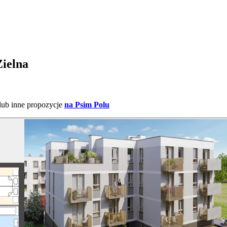
Zielna
lub inne propozycje
na Psim Polu