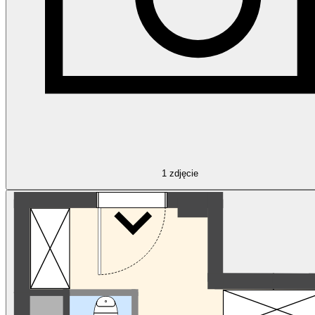
1
zdjęcie