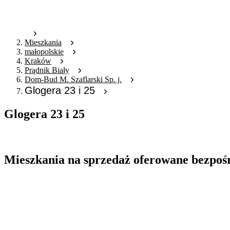
Mieszkania
małopolskie
Kraków
Prądnik Biały
Dom-Bud M. Szaflarski Sp. j.
Glogera 23 i 25
Glogera 23 i 25
Oferta archiwalna
Mieszkania na sprzedaż oferowane bezpoś