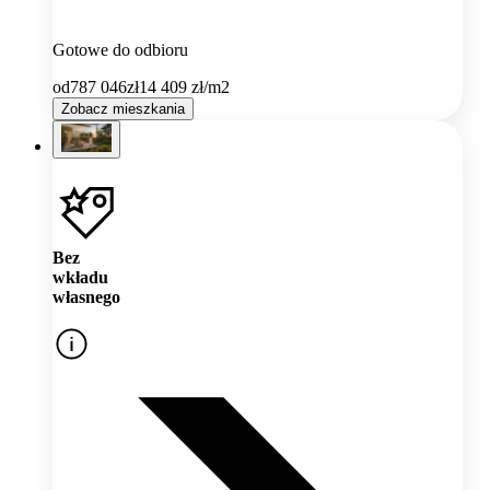
Gotowe do odbioru
od
787 046
zł
14 409
zł/m2
Zobacz mieszkania
Bez
wkładu
własnego