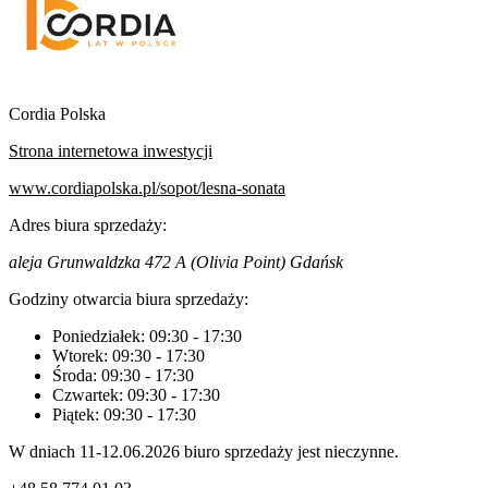
Cordia Polska
Strona internetowa inwestycji
www.cordiapolska.pl/sopot/lesna-sonata
Adres biura sprzedaży:
aleja Grunwaldzka 472 A (Olivia Point) Gdańsk
Godziny otwarcia biura sprzedaży:
Poniedziałek:
09:30
-
17:30
Wtorek:
09:30
-
17:30
Środa:
09:30
-
17:30
Czwartek:
09:30
-
17:30
Piątek:
09:30
-
17:30
W dniach 11-12.06.2026 biuro sprzedaży jest nieczynne.