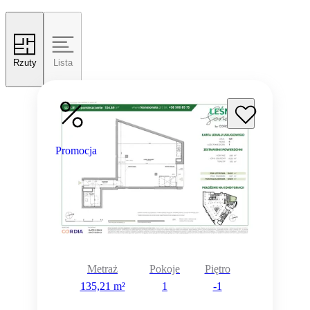
Rzuty
Lista
Promocja
Metraż
Pokoje
Piętro
135,21 m²
1
-1