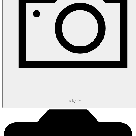
1
zdjęcie