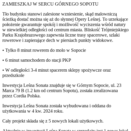
ZAMIESZKAJ W SERCU GÓRNEGO SOPOTU
Tło budynku stanowi zalesione wzniesienie, skąd malowniczą
ścieżką dostać można się aż do słynnej Opery Leśnej. To urzekające
położenie gwarantuje spokój i możliwość wyciszenia wśród natury
w niewielkiej odległości od centrum miasta. Bliskość Trójmiejskiego
Parku Krajobrazowego zapewnia liczne trasy spacerowe, szlaki
rowerowe i zapierające dech w piersiach punkty widokowe.
• Tylko 8 minut rowerem do molo w Sopocie
• 6 minut samochodem do stacji PKP
• W odległości 3-4 minut spacerem sklepy spożywcze oraz
przedszkole
Inwestycja Leśna Sonata znajduje się w Górnym Sopocie, ul. 23
Marca 79 B (1.2 km od centrum Sopotu), została zrealizowana
przez Cordia Polska.
Inwestycja Leśna Sonata została wybudowana i oddana do
użytkowania w 4 kw. 2024 roku
.
Cały projekt składa się z
5
nowych lokali użytkowych
.
Aktualnie w inwestycji
Leśna Sonata
w sprzedaży
jest
1
nowy lokal