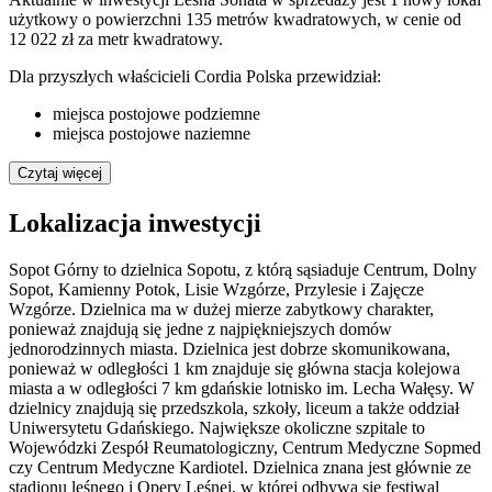
użytkowy
o powierzchni 135 metrów kwadratowych
, w cenie od
12 022 zł za metr kwadratowy
.
Dla przyszłych właścicieli
Cordia Polska
przewidział:
miejsca postojowe podziemne
miejsca postojowe naziemne
Czytaj więcej
Lokalizacja inwestycji
Sopot Górny to dzielnica Sopotu, z którą sąsiaduje Centrum, Dolny
Sopot, Kamienny Potok, Lisie Wzgórze, Przylesie i Zajęcze
Wzgórze. Dzielnica ma w dużej mierze zabytkowy charakter,
ponieważ znajdują się jedne z najpiękniejszych domów
jednorodzinnych miasta. Dzielnica jest dobrze skomunikowana,
ponieważ w odległości 1 km znajduje się główna stacja kolejowa
miasta a w odległości 7 km gdańskie lotnisko im. Lecha Wałęsy. W
dzielnicy znajdują się przedszkola, szkoły, liceum a także oddział
Uniwersytetu Gdańskiego. Największe okoliczne szpitale to
Wojewódzki Zespół Reumatologiczny, Centrum Medyczne Sopmed
czy Centrum Medyczne Kardiotel. Dzielnica znana jest głównie ze
stadionu leśnego i Opery Leśnej, w której odbywa się festiwal