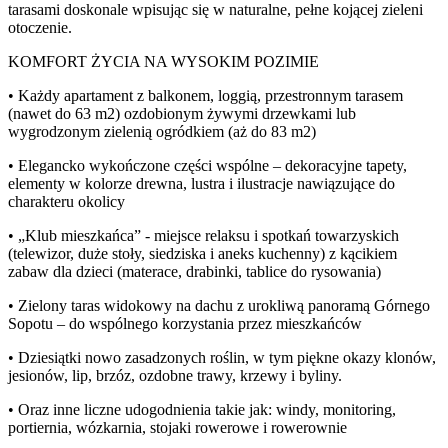
tarasami doskonale wpisując się w naturalne, pełne kojącej zieleni
otoczenie.
KOMFORT ŻYCIA NA WYSOKIM POZIMIE
• Każdy apartament z balkonem, loggią, przestronnym tarasem
(nawet do 63 m2) ozdobionym żywymi drzewkami lub
wygrodzonym zielenią ogródkiem (aż do 83 m2)
• Elegancko wykończone części wspólne – dekoracyjne tapety,
elementy w kolorze drewna, lustra i ilustracje nawiązujące do
charakteru okolicy
• „Klub mieszkańca” - miejsce relaksu i spotkań towarzyskich
(telewizor, duże stoły, siedziska i aneks kuchenny) z kącikiem
zabaw dla dzieci (materace, drabinki, tablice do rysowania)
• Zielony taras widokowy na dachu z urokliwą panoramą Górnego
Sopotu – do wspólnego korzystania przez mieszkańców
• Dziesiątki nowo zasadzonych roślin, w tym piękne okazy klonów,
jesionów, lip, brzóz, ozdobne trawy, krzewy i byliny.
• Oraz inne liczne udogodnienia takie jak: windy, monitoring,
portiernia, wózkarnia, stojaki rowerowe i rowerownie