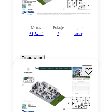
Metraż
Pokoje
Piętro
61,54 m²
3
parter
Zobacz więcej