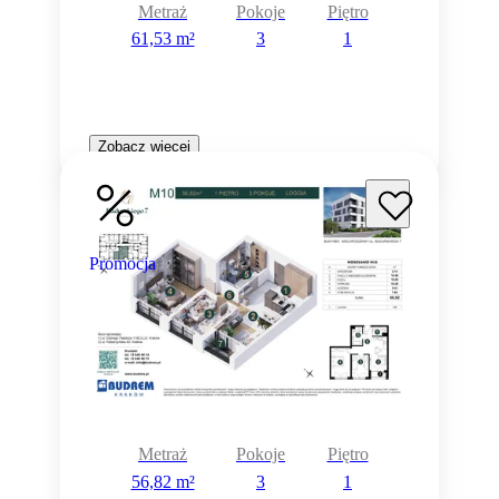
Metraż
Pokoje
Piętro
61,53 m²
3
1
Zobacz więcej
Promocja
Metraż
Pokoje
Piętro
56,82 m²
3
1