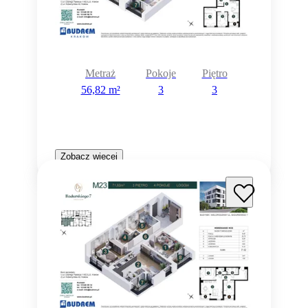
Metraż
Pokoje
Piętro
56,82 m²
3
3
Zobacz więcej