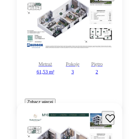
Metraż
Pokoje
Piętro
61,53 m²
3
2
Zobacz więcej