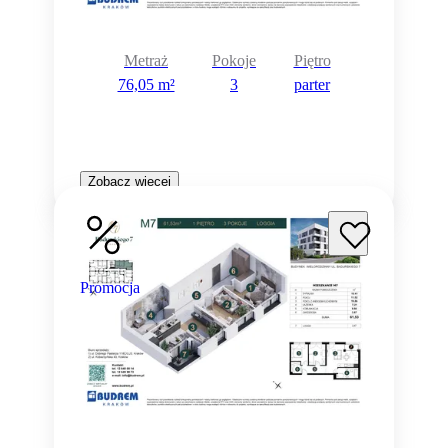
Metraż
Pokoje
Piętro
76,05 m²
3
parter
Zobacz więcej
Promocja