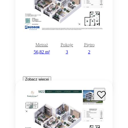
Metraż
Pokoje
Piętro
56,82 m²
3
2
Zobacz więcej