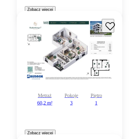
Zobacz więcej
Metraż
Pokoje
Piętro
60,2 m²
3
1
Zobacz więcej