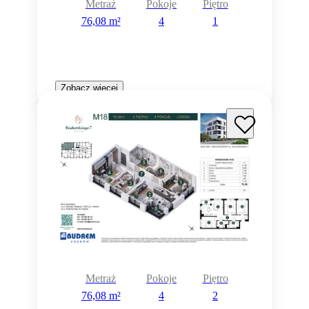
Metraż
Pokoje
Piętro
76,08 m²
4
1
Zobacz więcej
Metraż
Pokoje
Piętro
76,08 m²
4
2