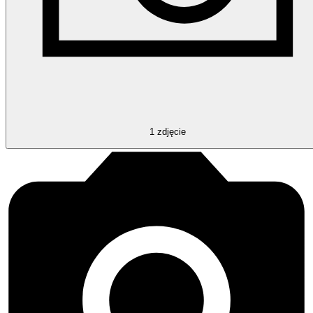
1
zdjęcie