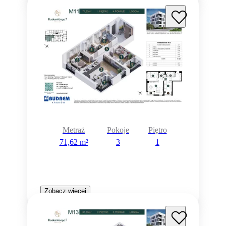
Metraż
Pokoje
Piętro
71,62 m²
3
1
Zobacz więcej