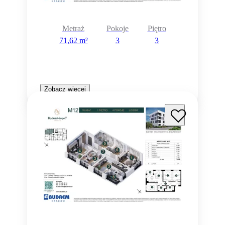
Metraż
Pokoje
Piętro
71,62 m²
3
3
Zobacz więcej