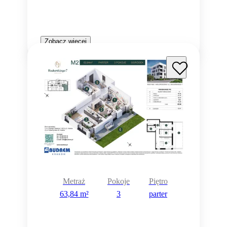
Zobacz więcej
Metraż
Pokoje
Piętro
63,84 m²
3
parter