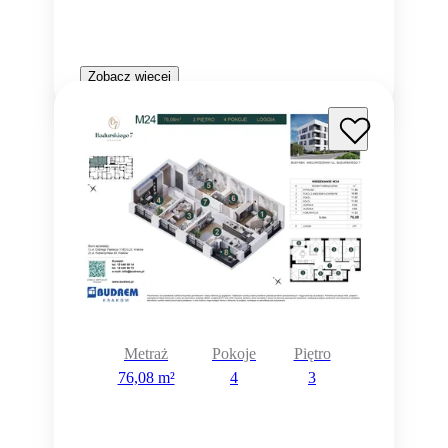
Zobacz więcej
Metraż
Pokoje
Piętro
76,08 m²
4
3