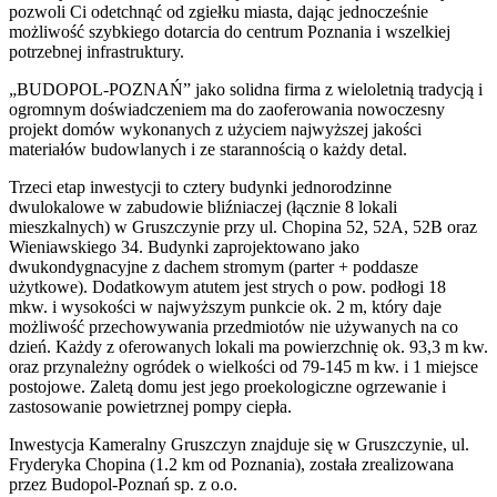
pozwoli Ci odetchnąć od zgiełku miasta, dając jednocześnie
możliwość szybkiego dotarcia do centrum Poznania i wszelkiej
potrzebnej infrastruktury.
„BUDOPOL-POZNAŃ” jako solidna firma z wieloletnią tradycją i
ogromnym doświadczeniem ma do zaoferowania nowoczesny
projekt domów wykonanych z użyciem najwyższej jakości
materiałów budowlanych i ze starannością o każdy detal.
Trzeci etap inwestycji to cztery budynki jednorodzinne
dwulokalowe w zabudowie bliźniaczej (łącznie 8 lokali
mieszkalnych) w Gruszczynie przy ul. Chopina 52, 52A, 52B oraz
Wieniawskiego 34. Budynki zaprojektowano jako
dwukondygnacyjne z dachem stromym (parter + poddasze
użytkowe). Dodatkowym atutem jest strych o pow. podłogi 18
mkw. i wysokości w najwyższym punkcie ok. 2 m, który daje
możliwość przechowywania przedmiotów nie używanych na co
dzień. Każdy z oferowanych lokali ma powierzchnię ok. 93,3 m kw.
oraz przynależny ogródek o wielkości od 79-145 m kw. i 1 miejsce
postojowe. Zaletą domu jest jego proekologiczne ogrzewanie i
zastosowanie powietrznej pompy ciepła.
Inwestycja Kameralny Gruszczyn znajduje się w Gruszczynie, ul.
Fryderyka Chopina (1.2 km od Poznania), została zrealizowana
przez Budopol-Poznań sp. z o.o.