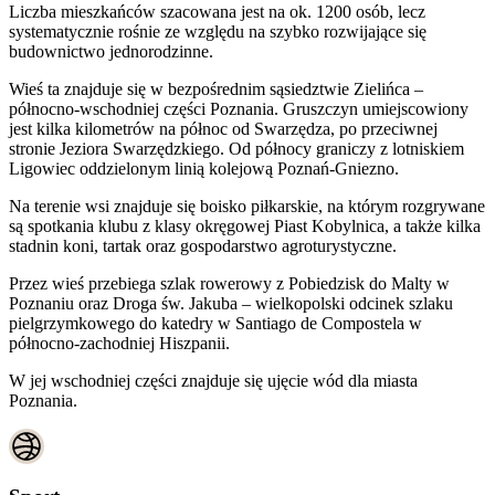
Liczba mieszkańców szacowana jest na ok. 1200 osób, lecz
systematycznie rośnie ze względu na szybko rozwijające się
budownictwo jednorodzinne.
Wieś ta znajduje się w bezpośrednim sąsiedztwie Zielińca –
północno-wschodniej części Poznania. Gruszczyn umiejscowiony
jest kilka kilometrów na północ od Swarzędza, po przeciwnej
stronie Jeziora Swarzędzkiego. Od północy graniczy z lotniskiem
Ligowiec oddzielonym linią kolejową Poznań-Gniezno.
Na terenie wsi znajduje się boisko piłkarskie, na którym rozgrywane
są spotkania klubu z klasy okręgowej Piast Kobylnica, a także kilka
stadnin koni, tartak oraz gospodarstwo agroturystyczne.
Przez wieś przebiega szlak rowerowy z Pobiedzisk do Malty w
Poznaniu oraz Droga św. Jakuba – wielkopolski odcinek szlaku
pielgrzymkowego do katedry w Santiago de Compostela w
północno-zachodniej Hiszpanii.
W jej wschodniej części znajduje się ujęcie wód dla miasta
Poznania.