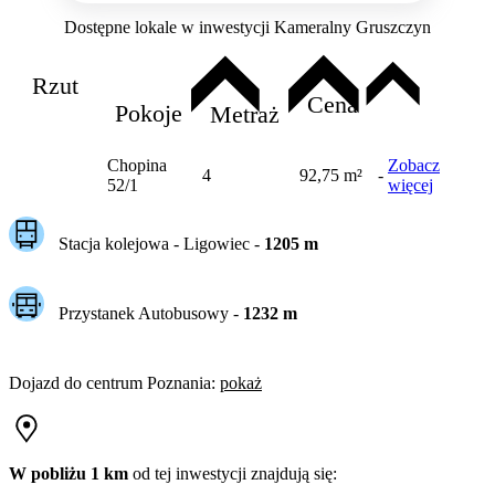
Dostępne lokale w inwestycji Kameralny Gruszczyn
Rzut
Cena
Pokoje
Metraż
Chopina
Zobacz
4
92,75 m²
-
52/1
więcej
Stacja kolejowa -
Ligowiec
-
1205
m
Przystanek Autobusowy
-
1232
m
Dojazd do centrum
Poznania
:
pokaż
W pobliżu 1 km
od tej
inwestycji
znajdują się: