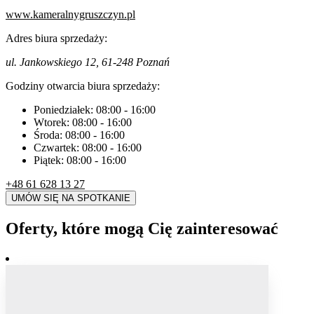
www.kameralnygruszczyn.pl
Adres biura sprzedaży:
ul. Jankowskiego 12, 61-248 Poznań
Godziny otwarcia biura sprzedaży:
Poniedziałek:
08:00
-
16:00
Wtorek:
08:00
-
16:00
Środa:
08:00
-
16:00
Czwartek:
08:00
-
16:00
Piątek:
08:00
-
16:00
+48 61 628 13 27
UMÓW SIĘ NA SPOTKANIE
Oferty, które mogą Cię zainteresować