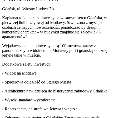
Gdańsk, ul. Wiosny Ludów 7A
Kapitanat to kameralna inwestycja w samym sercu Gdańska, w
pierwszej linii brzegowej od Motławy. Stworzona z myślą o
osobach ceniących nowoczesność, ponadczasowy design i
kameralny charakter – w budynku znajduje się zaledwie 48
apartamentów!
Wyjątkowym atutem inwestycji są 100-metrowe tarasy z
panoramicznym widokiem na Motławę, port i gdańską stocznię –
jedyne takie w mieście.
Dodatkowe zalety inwestycji:
• Widok na Motławę
• Spacerowa odległość od Starego Miasta
• Architektura nawiązująca do historycznej zabudowy Gdańska
• Wysoki standard wykończenia
• Reprezentacyjna strefa wejściowa i wnętrza
• Odwzorowanie ryciny z Gdańskim Żurawiem oraz spieki