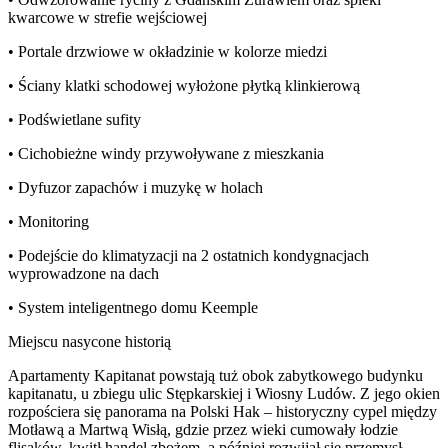
kwarcowe w strefie wejściowej
• Portale drzwiowe w okładzinie w kolorze miedzi
• Ściany klatki schodowej wyłożone płytką klinkierową
• Podświetlane sufity
• Cichobieżne windy przywoływane z mieszkania
• Dyfuzor zapachów i muzykę w holach
• Monitoring
• Podejście do klimatyzacji na 2 ostatnich kondygnacjach
wyprowadzone na dach
• System inteligentnego domu Keemple
Miejscu nasycone historią
Apartamenty Kapitanat powstają tuż obok zabytkowego budynku
kapitanatu, u zbiegu ulic Stępkarskiej i Wiosny Ludów. Z jego okien
rozpościera się panorama na Polski Hak – historyczny cypel między
Motławą a Martwą Wisłą, gdzie przez wieki cumowały łodzie
flisaków, kwitł handel zbożem, a później rozwijał się przemysł