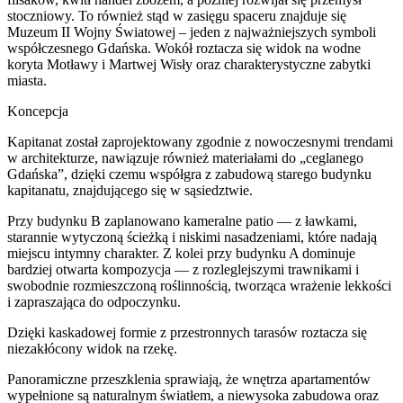
stoczniowy. To również stąd w zasięgu spaceru znajduje się
Muzeum II Wojny Światowej – jeden z najważniejszych symboli
współczesnego Gdańska. Wokół roztacza się widok na wodne
koryta Motławy i Martwej Wisły oraz charakterystyczne zabytki
miasta.
Koncepcja
Kapitanat został zaprojektowany zgodnie z nowoczesnymi trendami
w architekturze, nawiązuje również materiałami do „ceglanego
Gdańska”, dzięki czemu współgra z zabudową starego budynku
kapitanatu, znajdującego się w sąsiedztwie.
Przy budynku B zaplanowano kameralne patio — z ławkami,
starannie wytyczoną ścieżką i niskimi nasadzeniami, które nadają
miejscu intymny charakter. Z kolei przy budynku A dominuje
bardziej otwarta kompozycja — z rozleglejszymi trawnikami i
swobodnie rozmieszczoną roślinnością, tworząca wrażenie lekkości
i zapraszająca do odpoczynku.
Dzięki kaskadowej formie z przestronnych tarasów roztacza się
niezakłócony widok na rzekę.
Panoramiczne przeszklenia sprawiają, że wnętrza apartamentów
wypełnione są naturalnym światłem, a niewysoka zabudowa oraz