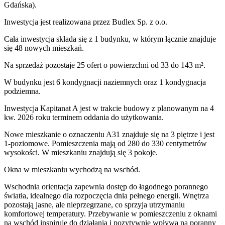
Gdańska).
Inwestycja
jest realizowana
przez
Budlex Sp. z o.o.
Cała inwestycja składa się z
1
budynku
,
w którym
łącznie znajduje
się 48 nowych mieszkań.
Na sprzedaż pozostaje 25 ofert o powierzchni od 33 do 143 m².
W budynku jest 6 kondygnacji naziemnych
oraz 1 kondygnacja
podziemna.
Inwestycja Kapitanat A jest w trakcie budowy z planowanym na 4
kw. 2026 roku terminem oddania do użytkowania
.
Nowe mieszkanie
o oznaczeniu
A31
znajduje się na 3 piętrze
i jest
1
-poziomow
e
. Pomieszczenia mają
od 280 do 330
centymetrów
wysokości. W
mieszkaniu
znajdują
się
3
pokoje
.
Okna w mieszkaniu wychodzą na wschód.
Wschodnia orientacja zapewnia dostęp do łagodnego porannego
światła, idealnego dla rozpoczęcia dnia pełnego energii. Wnętrza
pozostają jasne, ale nieprzegrzane, co sprzyja utrzymaniu
komfortowej temperatury. Przebywanie w pomieszczeniu z oknami
na wschód inspiruje do działania i pozytywnie wpływa na poranny