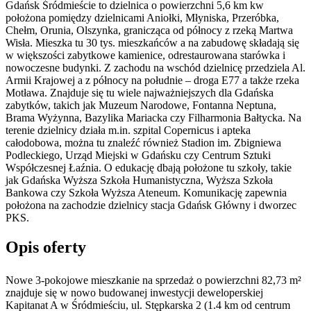
Gdańsk Śródmieście to dzielnica o powierzchni 5,6 km kw
położona pomiędzy dzielnicami Aniołki, Młyniska, Przeróbka,
Chełm, Orunia, Olszynka, granicząca od północy z rzeką Martwa
Wisła. Mieszka tu 30 tys. mieszkańców a na zabudowę składają się
w większości zabytkowe kamienice, odrestaurowana starówka i
nowoczesne budynki. Z zachodu na wschód dzielnicę przedziela Al.
Armii Krajowej a z północy na południe – droga E77 a także rzeka
Motława. Znajduje się tu wiele najważniejszych dla Gdańska
zabytków, takich jak Muzeum Narodowe, Fontanna Neptuna,
Brama Wyżynna, Bazylika Mariacka czy Filharmonia Bałtycka. Na
terenie dzielnicy działa m.in. szpital Copernicus i apteka
całodobowa, można tu znaleźć również Stadion im. Zbigniewa
Podleckiego, Urząd Miejski w Gdańsku czy Centrum Sztuki
Współczesnej Łaźnia. O edukację dbają położone tu szkoły, takie
jak Gdańska Wyższa Szkoła Humanistyczna, Wyższa Szkoła
Bankowa czy Szkoła Wyższa Ateneum. Komunikację zapewnia
położona na zachodzie dzielnicy stacja Gdańsk Główny i dworzec
PKS.
Opis oferty
Nowe 3-pokojowe mieszkanie na sprzedaż o powierzchni 82,73 m²
znajduje się w nowo
budowanej
inwestycji deweloperskiej
Kapitanat A
w Śródmieściu
,
ul. Stępkarska
2
(1.4 km od centrum