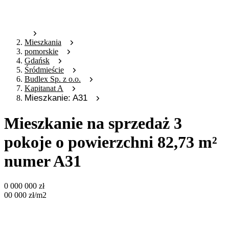
Mieszkania
pomorskie
Gdańsk
Śródmieście
Budlex Sp. z o.o.
Kapitanat A
Mieszkanie: A31
Mieszkanie na sprzedaż 3
pokoje o powierzchni 82,73 m²
numer A31
0 000 000
zł
00 000
zł
/m2