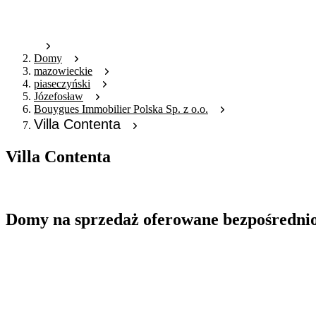
Domy
mazowieckie
piaseczyński
Józefosław
Bouygues Immobilier Polska Sp. z o.o.
Villa Contenta
Villa Contenta
Oferta archiwalna
Domy na sprzedaż oferowane bezpośredni