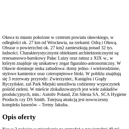
Oława to miasto położone w centrum powiatu oławskiego, w
odległości ok. 27 km od Wrocławia, na rzekami: Odrą i Oławą.
Obszar o powierzchni ok. 27 km2 zamieszkują ponad 32 tys.
ludności. Charakterystycznymi obiektami architektonicznymi są:
renesansowo-barokowy Pałac Luizy oraz ratusz z XIX w., w
którym znajduje się unikatowy zegar figuralno-astronomiczny. W
Oławie dominuje niska zabudowa: domy jedno- i wielorodzinne,
stylowe kamienice oraz czteropiętrowe bloki. W pobliżu znajdują
się 3 rezerwaty przyrody: Zwierzyniec, Kanigóra i Grądy
Ryczyńskie, zaś Park Miejski umożliwia codzienny wypoczynek
pośród zieleni. W mieście zlokalizowanych jest wiele zakładów
produkcyjnych, min.: Autoliv Poland, Zm Silesia SA, SCA Hygiene
Products czy DS Smith. Tutejszą atrakcją jest nowoczesny
kompleks basenów – Termy Jakuba.
Opis oferty