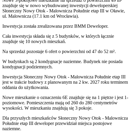
Nowe 3-pokojowe mieszkanie na sprzedaż o powierzchni 49 m²
znajduje się w nowo
wybudowanej
inwestycji deweloperskiej
Słoneczny Nowy Otok - Malownicza Południe etap III
w Oławie
,
ul. Malownicza
(17.1 km od Wrocławia).
Inwestycja
została zrealizowana
przez
BMM Deweloper.
Cała inwestycja składa się z
5
budynków
,
w których
łącznie
znajduje się 10 nowych mieszkań.
Na sprzedaż pozostaje 6 ofert o powierzchni od 47 do 52 m².
W budynkach są 2 kondygnacje naziemne
. Budynek nie posiada
kondygnacji podziemnych.
Inwestycja Słoneczny Nowy Otok - Malownicza Południe etap III
jest w trakcie budowy z planowanym na 2 kw. 2027 roku terminem
oddania do użytkowania
.
Nowe mieszkanie
o oznaczeniu
6E
znajduje się na 1 piętrze
i jest
1
-
poziomow
e
. Pomieszczenia mają
od 260 do 280
centymetrów
wysokości. W
mieszkaniu
znajdują
się
3
pokoje
.
Dla przyszłych mieszkańców
Słoneczny Nowy Otok - Malownicza
Południe etap III
deweloper przewidział
miejsca postojowe
naziemne
.