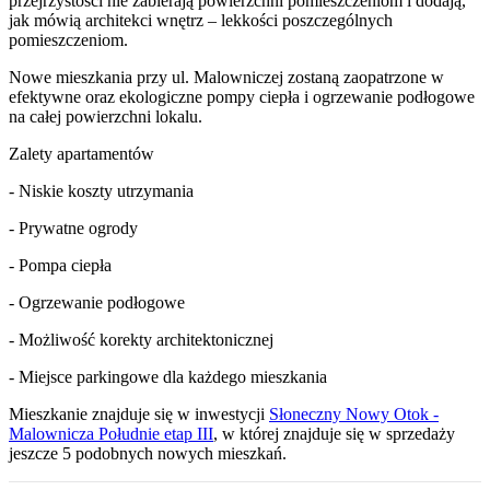
przejrzystości nie zabierają powierzchni pomieszczeniom i dodają,
jak mówią architekci wnętrz – lekkości poszczególnych
pomieszczeniom.
Nowe mieszkania przy ul. Malowniczej zostaną zaopatrzone w
efektywne oraz ekologiczne pompy ciepła i ogrzewanie podłogowe
na całej powierzchni lokalu.
Zalety apartamentów
- Niskie koszty utrzymania
- Prywatne ogrody
- Pompa ciepła
- Ogrzewanie podłogowe
- Możliwość korekty architektonicznej
- Miejsce parkingowe dla każdego mieszkania
Mieszkanie
znajduje się w inwestycji
Słoneczny Nowy Otok -
Malownicza Południe etap III
, w której
znajduje
się w sprzedaży
jeszcze
5
podobnych nowych mieszkań
.