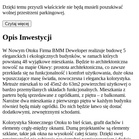
Dzięki temu przyszli właściciele nie będą musieli poszukiwać
wolnej przestrzeni parkingowej.
Czytaj więcej
Opis Inwestycji
W Nowym Otoku Firma BMM Deweloper realizuje budowę 5
eleganckich i ekologicznych budynków, w ramach których
powstaną 48 wyjątkowe mieszkania. Będzie to architektoniczna
nowość na mapie Oławy: prostota architektoniczna, co zawsze
przekłada się na funkcjonalność i komfort użytkowania, duże okna
wpuszczające masę światła, nowoczesna i elegancka kolorystyka.
Metraże mieszkań to od 45m2 do 63m2 powierzchni użytkowej o
bardzo przemyślanych układach funkcjonalnych. Mieszkania z
parteru będą sprzedawane z ogródkami, z piętra – z balkonami.
Narożne dwa mieszkania z pierwszego piętra w każdym budynku
również będą miały ogródki. Do nich będzie łatwo się dostać
dodatkowymi, zewnętrznymi schodami.
Kolorystyka Słonecznego Otoku to biel ścian, grafit dachów i
elementy cegły-między oknami. Dumą projektantów są elementy
szklane, takie jak okna na wysokość całej ściany. Dzięki swej