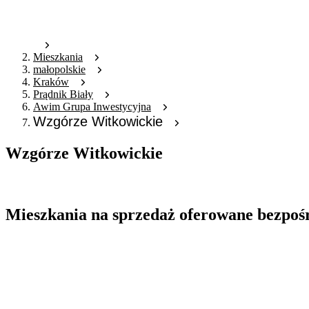
Mieszkania
małopolskie
Kraków
Prądnik Biały
Awim Grupa Inwestycyjna
Wzgórze Witkowickie
Wzgórze Witkowickie
Oferta archiwalna
Mieszkania na sprzedaż oferowane bezpoś