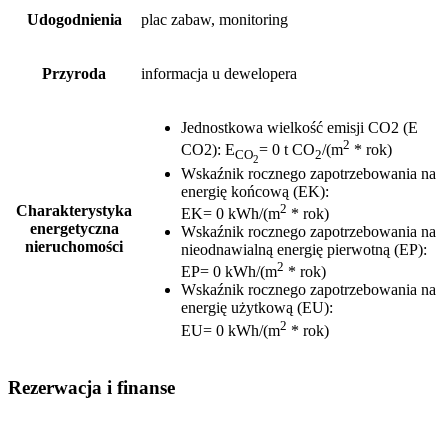
Udogodnienia
plac zabaw, monitoring
Przyroda
informacja u dewelopera
Jednostkowa wielkość emisji CO2 (E
2
CO2)
:
E
= 0 t CO
/(m
* rok)
CO
2
2
Wskaźnik rocznego zapotrzebowania na
energię końcową (EK)
:
2
Charakterystyka
EK= 0 kWh/(m
* rok)
energetyczna
Wskaźnik rocznego zapotrzebowania na
nieruchomości
nieodnawialną energię pierwotną (EP)
:
2
EP= 0 kWh/(m
* rok)
Wskaźnik rocznego zapotrzebowania na
energię użytkową (EU)
:
2
EU= 0 kWh/(m
* rok)
Rezerwacja i finanse