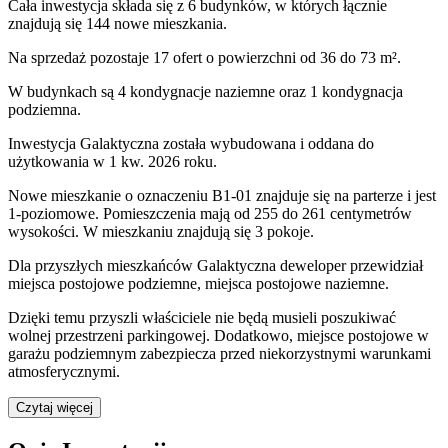
Cała inwestycja składa się z
6
budynków
,
w których
łącznie
znajdują się 144 nowe mieszkania.
Na sprzedaż pozostaje 17 ofert o powierzchni od 36 do 73 m².
W budynkach są 4 kondygnacje naziemne
oraz 1 kondygnacja
podziemna.
Inwestycja Galaktyczna została wybudowana i oddana do
użytkowania w 1 kw. 2026 roku
.
Nowe mieszkanie
o oznaczeniu
B1-01
znajduje się na parterze
i jest
1
-poziomow
e
. Pomieszczenia mają
od 255 do 261
centymetrów
wysokości. W
mieszkaniu
znajdują
się
3
pokoje
.
Dla przyszłych mieszkańców
Galaktyczna
deweloper przewidział
miejsca postojowe podziemne, miejsca postojowe naziemne
.
Dzięki temu przyszli właściciele nie będą musieli poszukiwać
wolnej przestrzeni parkingowej.
Dodatkowo, miejsce postojowe w
garażu podziemnym zabezpiecza przed niekorzystnymi warunkami
atmosferycznymi.
Czytaj więcej