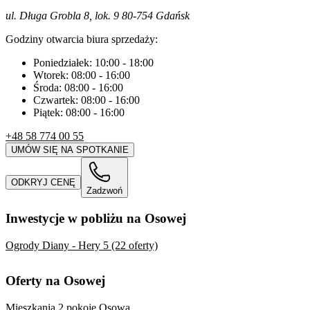
ul. Długa Grobla 8, lok. 9 80-754 Gdańsk
Godziny otwarcia biura sprzedaży:
Poniedziałek:
10:00
-
18:00
Wtorek:
08:00
-
16:00
Środa:
08:00
-
16:00
Czwartek:
08:00
-
16:00
Piątek:
08:00
-
16:00
+48 58 774 00 55
UMÓW SIĘ NA SPOTKANIE
ODKRYJ CENĘ
Zadzwoń
Inwestycje w pobliżu na Osowej
Ogrody Diany - Hery 5 (22 oferty)
Oferty na Osowej
Mieszkania 2 pokoje Osowa