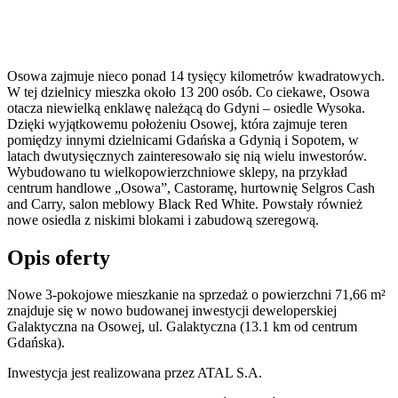
Osowa zajmuje nieco ponad 14 tysięcy kilometrów kwadratowych.
W tej dzielnicy mieszka około 13 200 osób. Co ciekawe, Osowa
otacza niewielką enklawę należącą do Gdyni – osiedle Wysoka.
Dzięki wyjątkowemu położeniu Osowej, która zajmuje teren
pomiędzy innymi dzielnicami Gdańska a Gdynią i Sopotem, w
latach dwutysięcznych zainteresowało się nią wielu inwestorów.
Wybudowano tu wielkopowierzchniowe sklepy, na przykład
centrum handlowe „Osowa”, Castoramę, hurtownię Selgros Cash
and Carry, salon meblowy Black Red White. Powstały również
nowe osiedla z niskimi blokami i zabudową szeregową.
Opis oferty
Nowe 3-pokojowe mieszkanie na sprzedaż o powierzchni 71,66 m²
znajduje się w nowo
budowanej
inwestycji deweloperskiej
Galaktyczna
na Osowej
,
ul. Galaktyczna
(13.1 km od centrum
Gdańska).
Inwestycja
jest realizowana
przez
ATAL S.A.