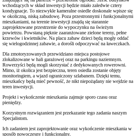
wchodzących w skład inwestycji będzie miało zaledwie cztery
kondygnacje. To niezwykle kameralne osiedle doskonale wpisze się
w okoliczną, niską zabudowę. Poza przestronnymi i funkcjonalnymi
mieszkaniami, na terenie inwestycji znajdą się starannie
zaprojektowane przestrzenie do wypoczynku na świeżym
powietrzu. Powstaną pięknie zaaranżowane zielone tereny, pełne
krzewów i kwietników. Na placu zabaw dzieci będą mogły oddać
się wielogodzinnej zabawie, a dorośli odpoczywać na ławeczkach.
Dla zmotoryzowanych przewidziano miejsca postojowe
zlokalizowane w hali garażowej oraz na parkingu naziemnym.
Rowerzyści będą mogli skorzystać z dedykowanych rowerowni.
Mimo, iż okolica jest bezpieczna, teren osiedla zostanie objęty
monitoringiem, a wjazd ograniczony szlabanem. Dzięki temu,
mieszkańcy będą mieć pewność, że nikt niepożądany nie wejdzie na
teren inwestycji.
Projekt i wykończenie mieszkania zajmuje sporo czasu oraz
pieniędzy.
Korzystnym rozwiązaniem jest przekazanie tego zadania naszym
Specjalistom.
Ich zadaniem jest zaprojektowanie oraz wykończenie mieszkania w
sposób nowoczesny i funkcjonalny.