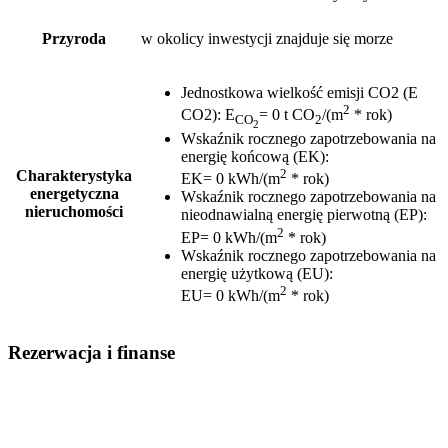
Przyroda
w okolicy inwestycji znajduje się morze
Jednostkowa wielkość emisji CO2 (E
2
CO2)
:
E
= 0 t CO
/(m
* rok)
CO
2
2
Wskaźnik rocznego zapotrzebowania na
energię końcową (EK)
:
2
Charakterystyka
EK= 0 kWh/(m
* rok)
energetyczna
Wskaźnik rocznego zapotrzebowania na
nieruchomości
nieodnawialną energię pierwotną (EP)
:
2
EP= 0 kWh/(m
* rok)
Wskaźnik rocznego zapotrzebowania na
energię użytkową (EU)
:
2
EU= 0 kWh/(m
* rok)
Rezerwacja i finanse