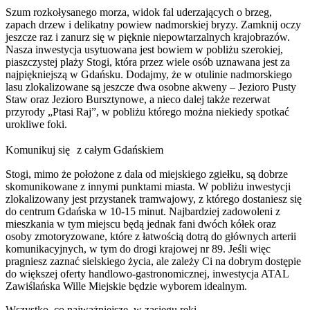
Szum rozkołysanego morza, widok fal uderzających o brzeg,
zapach drzew i delikatny powiew nadmorskiej bryzy. Zamknij oczy
jeszcze raz i zanurz się w pięknie niepowtarzalnych krajobrazów.
Nasza inwestycja usytuowana jest bowiem w pobliżu szerokiej,
piaszczystej plaży Stogi, która przez wiele osób uznawana jest za
najpiękniejszą w Gdańsku. Dodajmy, że w otulinie nadmorskiego
lasu zlokalizowane są jeszcze dwa osobne akweny – Jezioro Pusty
Staw oraz Jezioro Bursztynowe, a nieco dalej także rezerwat
przyrody „Ptasi Raj”, w pobliżu którego można niekiedy spotkać
urokliwe foki.
Komunikuj się z całym Gdańskiem
Stogi, mimo że położone z dala od miejskiego zgiełku, są dobrze
skomunikowane z innymi punktami miasta. W pobliżu inwestycji
zlokalizowany jest przystanek tramwajowy, z którego dostaniesz się
do centrum Gdańska w 10-15 minut. Najbardziej zadowoleni z
mieszkania w tym miejscu będą jednak fani dwóch kółek oraz
osoby zmotoryzowane, które z łatwością dotrą do głównych arterii
komunikacyjnych, w tym do drogi krajowej nr 89. Jeśli więc
pragniesz zaznać sielskiego życia, ale zależy Ci na dobrym dostępie
do większej oferty handlowo-gastronomicznej, inwestycja ATAL
Zawiślańska Wille Miejskie będzie wyborem idealnym.
Wszystko, co najważniejsze, w zasięgu ręki