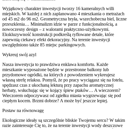
Wyjątkowy charakter inwestycji tworzy 16 kameralnych willi
miejskich. W każdej z nich zaplanowano 4 mieszkania o metrażach
od 45 m2 do 96 m2. Geometryczna bryła, wszechobecna biel, liczne
przeszklenia… Minimalizm idzie w parze z funkcjonalnością, a
nowoczesny design – z walorami praktyczno-użytkowymi.
Ekskluzywność konstrukcji podkreślą ryflowane detale, które
zapewnią ciekawy efekt dekoracyjny. Na terenie inwestycji
uwzględniono także 85 miejsc parkingowych.
Wykreuj swój azyl
Nasza inwestycja to prawdziwa enklawa komfortu. Każde
mieszkanie wyposażone będzie w przestronne balkony lub
przydomowe ogródki, na których z powodzeniem wykreujesz
własną strefę relaksu. Pomyśl, że po pracy wyciągasz się na fotelu,
spędzasz czas z ukochaną lekturą przy zapachu aromatycznej
herbaty, wsłuchując się w kojący śpiew ptaków… A wieczorem?
Wieczorem odpoczywasz od zgiełku miasta wygrzewając się pod
ciepłym kocem. Brzmi dobrze? A może być jeszcze lepiej.
Postaw na równowagę
Ekologiczne ideały są szczególnie bliskie Twojemu sercu? W takim
razie zainteresuje Cię to, że na terenie inwestycji wody deszczowe