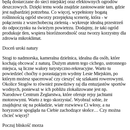
będą dostarczane do sieci miejskiej oraz efektownych ogrodów
deszczowych. Dzięki temu woda znajdzie zastosowanie tam, gdzie
jest najbardziej potrzebna. Co więcej, wypełniony bogatą
roślinnością ogród stworzy przepiękną scenerię, która - w
połączeniu z wszechobecną zielenią - wykreuje idealną przestrzeń
do odpoczynku na świeżym powietrzu. Dodajmy, że taki ogród
produkuje tlen, wspiera bioróżnorodność oraz tworzy korzystny dla
zdrowia mikroklimat.
Doceń uroki natury
Stogi to nadmorska, kameralna dzielnica, idealna dla osób, które
kochają obcować z naturą. Dużym atutem tego cichego, ustronnego
miejsca, są liczne walory turystyczno-rekreacyjne. Warto tu
powiedzieć choćby o porastającym wydmy Lesie Miejskim, po
którym możesz spacerować czy cieszyć się szlakami rowerowymi.
Okolice Stogów to również prawdziwy raj dla entuzjastów sportów
wodnych, ponieważ w ich pobliżu zlokalizowane jest np.
Narodowe Centrum Żeglarstwa, które oferuje rejsy jachtami
motorowymi. Warto z tego skorzystać. Wyobraź sobie, że
znajdujesz się na pokładzie, wiatr rozwiewa Ci włosy, a na
horyzoncie spogląda na Ciebie zachodzące słońce… Czy można
chcieć więcej?
Poczuj bliskość morza