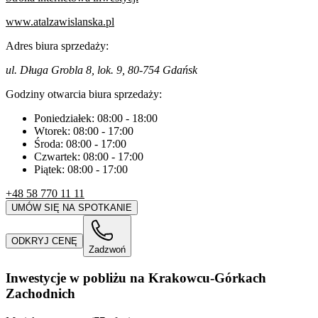
www.atalzawislanska.pl
Adres biura sprzedaży:
ul. Długa Grobla 8, lok. 9, 80-754 Gdańsk
Godziny otwarcia biura sprzedaży:
Poniedziałek:
08:00
-
18:00
Wtorek:
08:00
-
17:00
Środa:
08:00
-
17:00
Czwartek:
08:00
-
17:00
Piątek:
08:00
-
17:00
+48 58 770 11 11
UMÓW SIĘ NA SPOTKANIE
ODKRYJ CENĘ
Zadzwoń
Inwestycje w pobliżu na Krakowcu-Górkach
Zachodnich