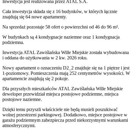
Inwestycja
jest realizowana
przez
ATAL S.A.
Cała inwestycja składa się z
16
budynków
,
w których
łącznie
znajdują się 64 nowe apartamenty.
Na sprzedaż pozostaje 58 ofert o powierzchni od 46 do 96 m².
W budynkach są 4 kondygnacje naziemne
oraz 1 kondygnacja
podziemna.
Inwestycja ATAL Zawiślańska Wille Miejskie została wybudowana
i oddana do użytkowania w 2 kw. 2026 roku
.
Nowy apartament
o oznaczeniu
D2_2
znajduje się na 1 piętrze
i jest
1
-poziomow
y
. Pomieszczenia mają
252
centymetrów wysokości. W
apartamencie
znajdują
się
2
pokoje
.
Dla przyszłych mieszkańców
ATAL Zawiślańska Wille Miejskie
deweloper przewidział
miejsca postojowe podziemne, miejsca
postojowe naziemne
.
Dzięki temu przyszli właściciele nie będą musieli poszukiwać
wolnej przestrzeni parkingowej.
Dodatkowo, miejsce postojowe w
garażu podziemnym zabezpiecza przed niekorzystnymi warunkami
atmosferycznymi.