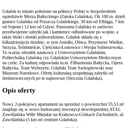
Gdańsk to miasto położone na północy Polski w bezpośrednim
sąsiedztwie Morza Bałtyckiego (Zatoka Gdańska). Ok 100 m. dzieli
granice Gdańska od Pruszcza Gdańskiego, 30 km od Elbląga, 7 km
od Sopotu i 12 km od Gdyni. Panorama Gdańska to zarówno
przedwojenne zabytki jak i kamienice odbudowane po wojnie, a
także bloki i domki jednorodzinne. Gdańsk składa się z
kilkudziesięciu dzielnic, w tym Aniołki, Oliwa, Przymorze Wielkie,
Strzyża, Śródmieście, Ujeścisko-Łostowice i Wyspa Sobieszewska.
To ważny ośrodek naukowy z Uniwersytetem Gdańskim,
Politechniką Gdańską czy Gdańskim Uniwersytetem Medycznym
na czele. Za kulturę odpowiada m.in. Filharmonia Bałtycka, Opera
Bałtycka, Teatr Wybrzeże, Gdański Teatr Szekspirowski oraz
Muzeum Narodowe. Ofertę kulturalną uzupełniają zabytki od
średniowiecznych po te najnowsze (Stocznia Gdańska).
Opis oferty
Nowy 2-pokojowy apartament na sprzedaż o powierzchni 55,53 m²
znajduje się w nowo
budowanej
inwestycji deweloperskiej
ATAL
Zawiślańska Wille Miejskie
na Krakowcu-Górkach Zachodnich
,
ul.
Zawiślańska
(5 km od centrum Gdańska).