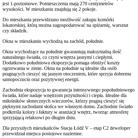
jest
1
-poziomow
e
. Pomieszczenia mają
270
centymetrów
wysokości. W
mieszkaniu
znajdują
się
2
pokoje
.
Do
mieszkania
przewidziano możliwość zakupu komórki
lokatorskiej
, którą można zagospodarować na spiżarnię, warsztat
czy składzik.
Okna w mieszkaniu wychodzą na zachód, południe.
Okna wychodzące na południe gwarantują maksymalną ilość
naturalnego światła, co czyni wnętrza jasnymi i ciepłymi.
Dodatkowo południowa ekspozycja pomaga obniżyć koszty
ogrzewania w zimie. Okna na południe są idealne dla osób
pragnących cieszyć się jasnym otoczeniem, które sprzyja dobremu
samopoczuciu oraz pozytywnej energii.
Zachodnia ekspozycja to gwarancja intensywnego popołudniowego
światła, które nadaje wnętrzom przytulności i ciepła. Idealne dla
miłośników słonecznych wieczorów, którzy pragną cieszyć się
pięknymi zachodami słońca we własnym domu. Zachodnie światło
podkreśla kolory i faktury w aranżacji wnętrz, tworząc atmosferę
sprzyjającą relaksowi po długim dniu.
Dla przyszłych mieszkańców
Stacja Łódź V – etap C2
deweloper
przewidział
miejsca postojowe naziemne
.