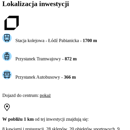
Lokalizacja inwestycji
Stacja kolejowa -
Łódź Pabianicka
-
1700
m
Przystanek Tramwajowy
-
872
m
Przystanek Autobusowy
-
366
m
Dojazd do centrum
:
pokaż
W pobliżu 1 km
od tej
inwestycji
znajdują się:
8 kawiarni i restauracji, 28 sklepów, 20 obiektów sportowych, 9