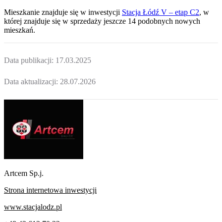
Mieszkanie
znajduje się w inwestycji
Stacja Łódź V – etap C2
, w
której
znajduje
się w sprzedaży jeszcze
14
podobnych nowych
mieszkań
.
Data publikacji:
17.03.2025
Data aktualizacji:
28.07.2026
Artcem Sp.j.
Strona internetowa inwestycji
www.stacjalodz.pl