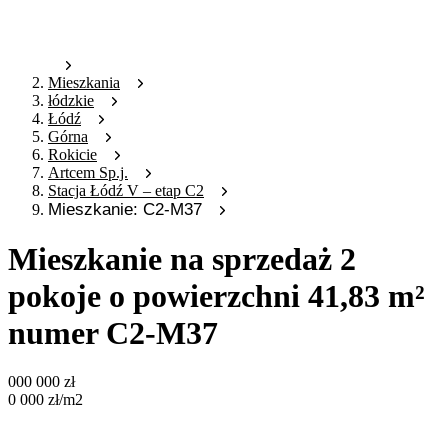
Mieszkania
łódzkie
Łódź
Górna
Rokicie
Artcem Sp.j.
Stacja Łódź V – etap C2
Mieszkanie: C2-M37
Mieszkanie na sprzedaż 2
pokoje o powierzchni 41,83 m²
numer C2-M37
000 000
zł
0 000
zł
/m2