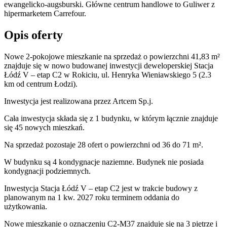
ewangelicko-augsburski. Główne centrum handlowe to Guliwer z
hipermarketem Carrefour.
Opis oferty
Nowe 2-pokojowe mieszkanie na sprzedaż o powierzchni 41,83 m²
znajduje się w nowo
budowanej
inwestycji deweloperskiej
Stacja
Łódź V – etap C2
w Rokiciu
,
ul. Henryka Wieniawskiego
5
(2.3
km od centrum Łodzi).
Inwestycja
jest realizowana
przez
Artcem Sp.j.
Cała inwestycja składa się z
1
budynku
,
w którym
łącznie znajduje
się 45 nowych mieszkań.
Na sprzedaż pozostaje 28 ofert o powierzchni od 36 do 71 m².
W budynku są 4 kondygnacje naziemne
. Budynek nie posiada
kondygnacji podziemnych.
Inwestycja Stacja Łódź V – etap C2 jest w trakcie budowy z
planowanym na 1 kw. 2027 roku terminem oddania do
użytkowania
.
Nowe mieszkanie
o oznaczeniu
C2-M37
znajduje się na 3 piętrze
i