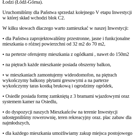
Łodzi (Łódź-Górna).
Uruchomiliśmy dla Państwa sprzedaż kolejnego V etapu Inwestycji
w której skład wchodzi blok C2.
W kilku słowach dlaczego warto zamieszkać w naszej Inwestycji:
• dla Państwa zaprojektowaliśmy przestronne, jasne i funkcjonalne
mieszkania o różnej powierzchni od 32 m2 do 70 m2,
• na perterze oferujemy mieszkania z ogódkami , nawet do 150m2
• na piętrach każde mieszkanie posiada obszerny balkon,
• w mieszkaniach zamontujemy wideodomofon, na piętrach
wykończymy balkony płytami gresowymi a na parterze
wykończymy taras kostką brukową i ogrodzimy ogródek,
• Osiedle posiada formę zamkniętą z 3 bramami wjazdowymi oraz
systemem kamer na Osiedlu,
• do dyspozycji naszych Mieszkańców na terenie Inwestycji
udostępniliśmy rowerownię, teren rekreacyjny oraz. plac zabaw dla
najmłodszych,
• dla każdego mieszkania umożliwiamy zakup miejsca postojowego