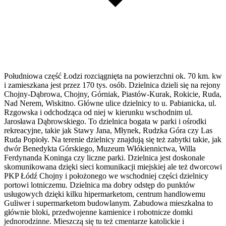
Południowa część Łodzi rozciągnięta na powierzchni ok. 70 km. kw
i zamieszkana jest przez 170 tys. osób. Dzielnica dzieli się na rejony
Chojny-Dąbrowa, Chojny, Górniak, Piastów-Kurak, Rokicie, Ruda,
Nad Nerem, Wiskitno. Główne ulice dzielnicy to u. Pabianicka, ul.
Rzgowska i odchodząca od niej w kierunku wschodnim ul.
Jarosława Dąbrowskiego. To dzielnica bogata w parki i ośrodki
rekreacyjne, takie jak Stawy Jana, Młynek, Rudzka Góra czy Las
Ruda Popioły. Na terenie dzielnicy znajdują się też zabytki takie, jak
dwór Benedykta Górskiego, Muzeum Włókiennictwa, Willa
Ferdynanda Koninga czy liczne parki. Dzielnica jest doskonale
skomunikowana dzięki sieci komunikacji miejskiej ale też dworcowi
PKP Łódź Chojny i położonego we wschodniej części dzielnicy
portowi lotniczemu. Dzielnica ma dobry odstęp do punktów
usługowych dzięki kilku hipermarketom, centrum handlowemu
Guliwer i supermarketom budowlanym. Zabudowa mieszkalna to
głównie bloki, przedwojenne kamienice i robotnicze domki
jednorodzinne. Mieszczą się tu też cmentarze katolickie i