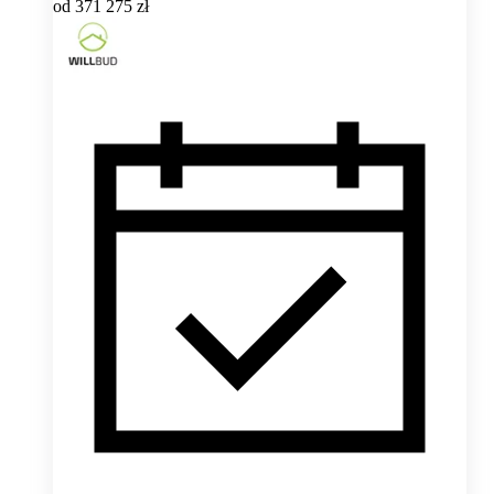
od
371 275 zł