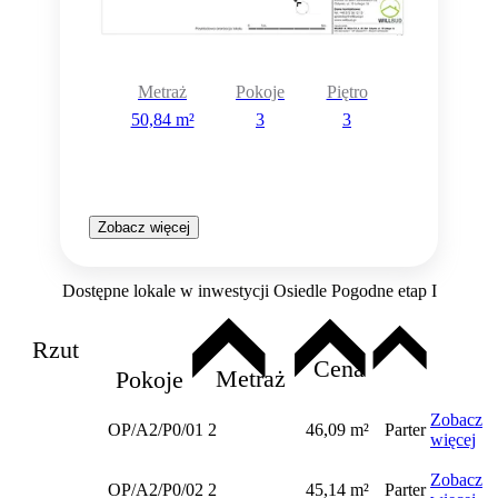
Metraż
Pokoje
Piętro
50,84 m²
3
3
Zobacz więcej
Dostępne lokale w inwestycji Osiedle Pogodne etap I
Rzut
Cena
Metraż
Pokoje
Zobacz
OP/A2/P0/01
2
46,09 m²
Parter
więcej
Zobacz
OP/A2/P0/02
2
45,14 m²
Parter