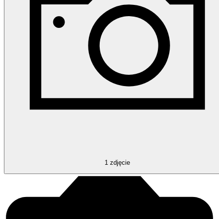
1
zdjęcie