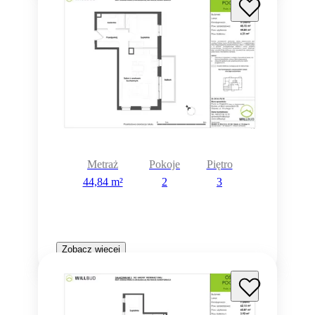
Metraż
Pokoje
Piętro
44,84 m²
2
3
Zobacz więcej