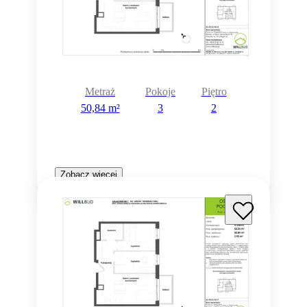
Metraż
Pokoje
Piętro
50,84 m²
3
2
Zobacz więcej