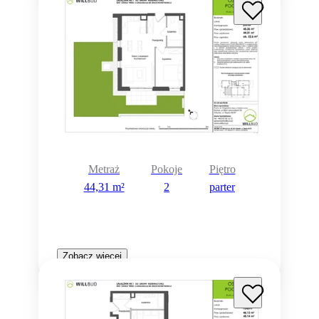
Metraż
Pokoje
Piętro
44,31 m²
2
parter
Zobacz więcej