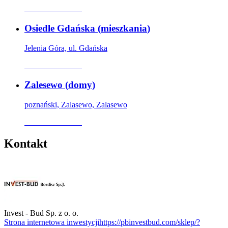
Oferta archiwalna
Osiedle Gdańska
(
mieszkania
)
Jelenia Góra, ul. Gdańska
Oferta archiwalna
Zalesewo
(
domy
)
poznański, Zalasewo, Zalasewo
Oferta archiwalna
Kontakt
Invest - Bud Sp. z o. o.
Strona internetowa inwestycji
https://pbinvestbud.com/sklep/?