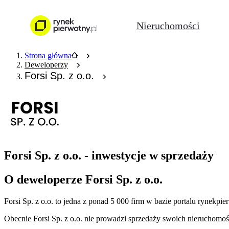
Nieruchomości
Strona główna
Deweloperzy
Forsi Sp. z o.o.
Forsi Sp. z o.o. - inwestycje w sprzedaży
O deweloperze Forsi Sp. z o.o.
Forsi Sp. z o.o.
to jedna z ponad
5 000
firm w bazie
portalu rynekpie
Obecnie
Forsi Sp. z o.o.
nie prowadzi sprzedaży swoich nieruchomośc