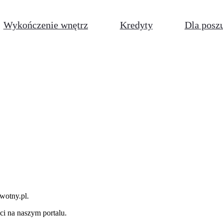
Wykończenie wnętrz
Kredyty
Dla posz
rwotny.pl
.
i na naszym portalu.