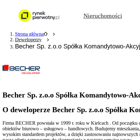
Nieruchomości
Strona główna
Deweloperzy
Becher Sp. z.o.o Spółka Komandytowo-Akcy
Becher Sp. z.o.o Spółka Komandytowo-Akc
O deweloperze Becher Sp. z.o.o Spółka 
Firma BECHER powstała w 1999 r. roku w Kielcach . Od początku dzi
obiektów biurowo – usługowo – handlowych. Budujemy mieszkania, 
wysokim standardem projektów, a dzięki zastosowaniu najnowszych r
naszą ofertą zapraszamy do skorzystania z naszego serwisu www.