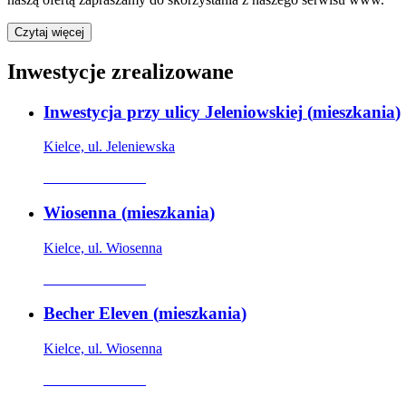
Czytaj więcej
Inwestycje zrealizowane
Inwestycja przy ulicy Jeleniowskiej
(
mieszkania
)
Kielce, ul. Jeleniewska
Oferta archiwalna
Wiosenna
(
mieszkania
)
Kielce, ul. Wiosenna
Oferta archiwalna
Becher Eleven
(
mieszkania
)
Kielce, ul. Wiosenna
Oferta archiwalna