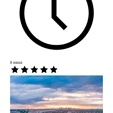
8
minut