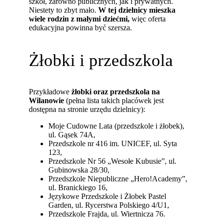
szkół, zarówno publicznych, jak i prywatnych.
Niestety to zbyt mało.
W tej dzielnicy mieszka
wiele rodzin z małymi dziećmi,
więc oferta
edukacyjna powinna być szersza.
Żłobki i przedszkola
Przykładowe
żłobki oraz przedszkola na
Wilanowie
(pełna lista takich placówek jest
dostępna na stronie urzędu dzielnicy):
Moje Cudowne Lata (przedszkole i żłobek),
ul. Gąsek 74A,
Przedszkole nr 416 im. UNICEF, ul. Syta
123,
Przedszkole Nr 56 „Wesołe Kubusie”, ul.
Gubinowska 28/30,
Przedszkole Niepubliczne „Hero!Academy”,
ul. Branickiego 16,
Językowe Przedszkole i Żłobek Pastel
Garden, ul. Rycerstwa Polskiego 4/U1,
Przedszkole Frajda, ul. Wiertnicza 76.