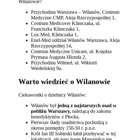
Wilanowie?
Przychodnia Warszawa – Wilanów, Centrum
Medyczne CMP, Aleja Rzeczypospolitej 1,
Centrum Medicover Klimczaka, ul.
Franciszka Klimczaka 1,
Lux Med, Klimczaka 1,
Enel-Med oddział Wilanów Warszawa, Aleja
Rzeczypospolitej 14,
Centrum Medyczne Unicare, ul. Księdza
Prymasa Augusta Hlonda 2,
Przychodnia Wilmed, ul. Wiktorii
Wiedeńskiej 9a.
Warto wiedzieć o Wilanowie
Ciekawostki o dzielnicy Wilanów:
Wilanów był
jedną z najstarszych osad w
pobliżu Warszawy,
należącą do zakonu
benedyktynów z Płocka.
Pierwsze ślady osadnictwa pochodzą z
okresu pomiędzy 150-50 r. p.n.e.
Król Jan III Sobieski lubił przebywać w tej
lokalizacji, ale jego żonie Marysieńce nie