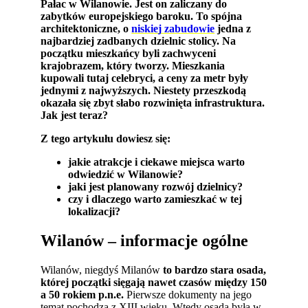
Pałac w Wilanowie. Jest on zaliczany do
zabytków europejskiego baroku. To spójna
architektoniczne, o
niskiej zabudowie
jedna z
najbardziej zadbanych dzielnic stolicy. Na
początku mieszkańcy byli zachwyceni
krajobrazem, który tworzy. Mieszkania
kupowali tutaj celebryci, a ceny za metr były
jednymi z najwyższych. Niestety przeszkodą
okazała się zbyt słabo rozwinięta infrastruktura.
Jak jest teraz?
Z tego artykułu dowiesz się:
jakie atrakcje i ciekawe miejsca warto
odwiedzić w Wilanowie?
jaki jest planowany rozwój dzielnicy?
czy i dlaczego warto zamieszkać w tej
lokalizacji?
Wilanów – informacje ogólne
Wilanów, niegdyś Milanów
to bardzo stara osada,
której początki sięgają nawet czasów między 150
a 50 rokiem p.n.e.
Pierwsze dokumenty na jego
temat pochodzą z XIII wieku. Wtedy osada była w