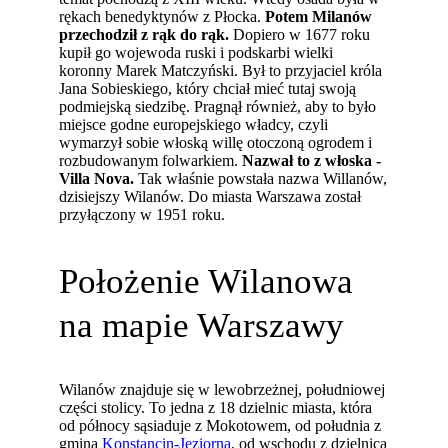
rękach benedyktynów z Płocka.
Potem Milanów
przechodził z rąk do rąk.
Dopiero w 1677 roku
kupił go wojewoda ruski i podskarbi wielki
koronny Marek Matczyński. Był to przyjaciel króla
Jana Sobieskiego, który chciał mieć tutaj swoją
podmiejską siedzibę. Pragnął również, aby to było
miejsce godne europejskiego władcy, czyli
wymarzył sobie włoską willę otoczoną ogrodem i
rozbudowanym folwarkiem.
Nazwał to z włoska -
Villa Nova.
Tak właśnie powstała nazwa Willanów,
dzisiejszy Wilanów. Do miasta Warszawa został
przyłączony w 1951 roku.
Położenie Wilanowa
na mapie Warszawy
Wilanów znajduje się w lewobrzeżnej, południowej
części stolicy. To jedna z 18 dzielnic miasta, która
od północy sąsiaduje z Mokotowem, od południa z
gminą
Konstancin-Jeziorna
, od wschodu z dzielnicą