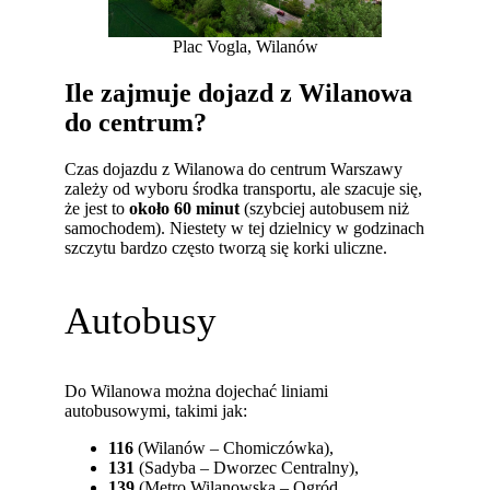
Plac Vogla, Wilanów
Ile zajmuje dojazd z Wilanowa
do centrum?
Czas dojazdu z Wilanowa do centrum Warszawy
zależy od wyboru środka transportu, ale szacuje się,
że jest to
około 60 minut
(szybciej autobusem niż
samochodem). Niestety w tej dzielnicy w godzinach
szczytu bardzo często tworzą się korki uliczne.
Autobusy
Do Wilanowa można dojechać liniami
autobusowymi, takimi jak:
116
(Wilanów – Chomiczówka),
131
(Sadyba – Dworzec Centralny),
139
(Metro Wilanowska – Ogród