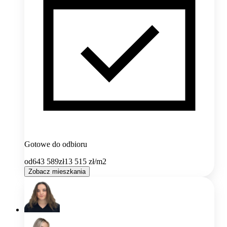
Gotowe do odbioru
od
643 589
zł
13 515
zł/m2
Zobacz mieszkania