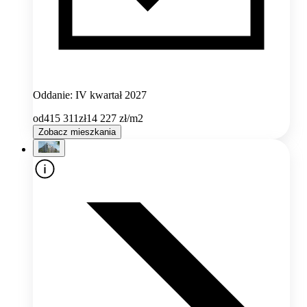
Oddanie: IV kwartał 2027
od
415 311
zł
14 227
zł/m2
Zobacz mieszkania