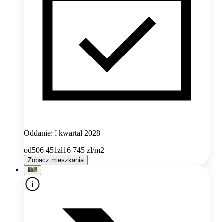
Oddanie: I kwartał 2028
od
506 451
zł
16 745
zł/m2
Zobacz mieszkania