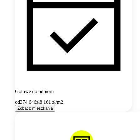
Gotowe do odbioru
od
374 646
zł
8 161
zł/m2
Zobacz mieszkania