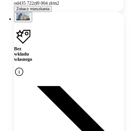
od
435 722
zł
9 004
zł/m2
Zobacz mieszkania
Bez
wkładu
własnego