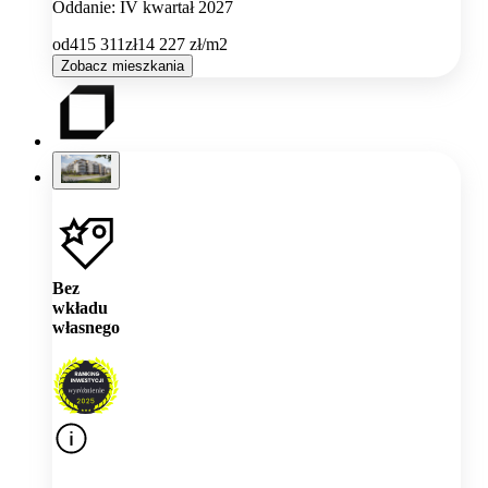
Oddanie: IV kwartał 2027
od
415 311
zł
14 227
zł/m2
Zobacz mieszkania
Bez
wkładu
własnego