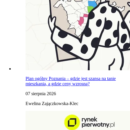
Plan ogólny Poznania – gdzie jest szansa na tanie
mieszkania, a gdzie ceny wzrosną?
07 sierpnia 2026
Ewelina Zajączkowska-Klec