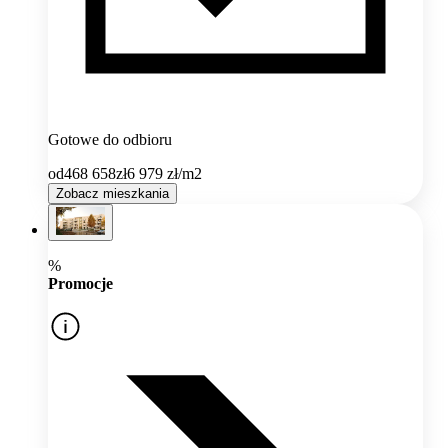
Gotowe do odbioru
od
468 658
zł
6 979
zł/m2
Zobacz mieszkania
%
Promocje