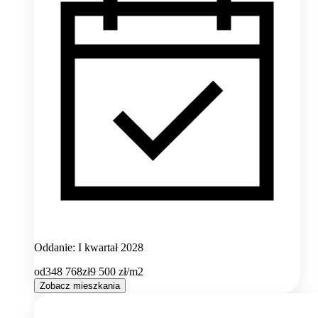
Oddanie: I kwartał 2028
od
348 768
zł
9 500
zł/m2
Zobacz mieszkania