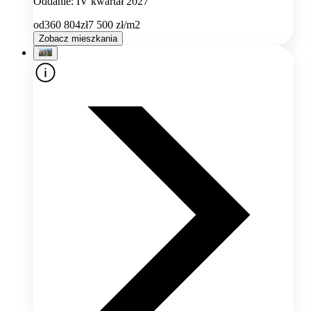
Oddanie: IV kwartał 2027
od
360 804
zł
7 500
zł/m2
Zobacz mieszkania