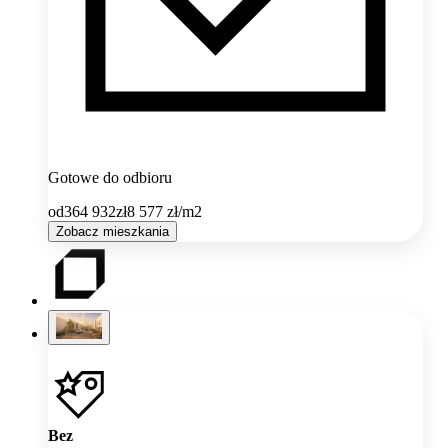
Gotowe do odbioru
od
364 932
zł
8 577
zł/m2
Zobacz mieszkania
Bez