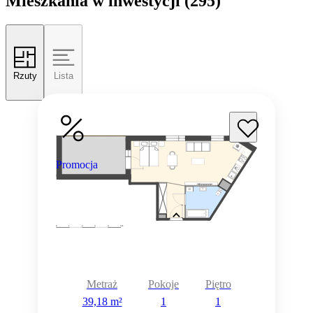
Mieszkania w inwestycji
(295)
Rzuty
Lista
Promocja
Metraż
Pokoje
Piętro
39,18 m²
1
1