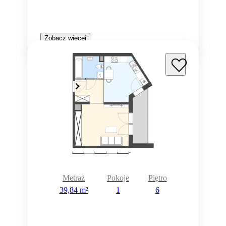
Zobacz więcej
Metraż
Pokoje
Piętro
39,84 m²
1
6