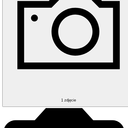
1
zdjęcie