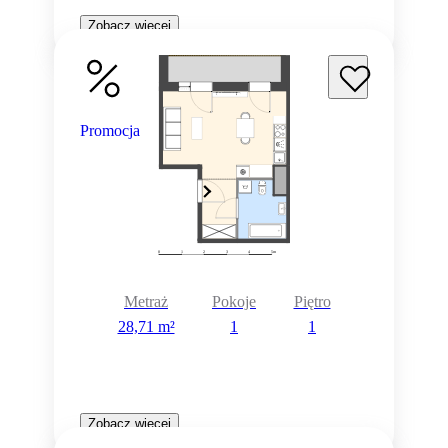
Zobacz więcej
Promocja
Metraż
Pokoje
Piętro
28,71 m²
1
1
Zobacz więcej