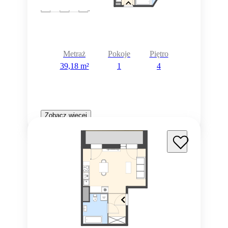
Metraż
Pokoje
Piętro
39,18 m²
1
4
Zobacz więcej