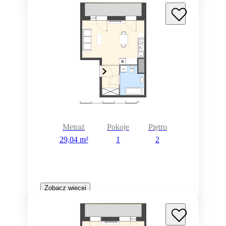
Metraż
Pokoje
Piętro
29,04 m²
1
2
Zobacz więcej