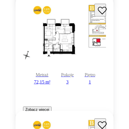
Metraż
Pokoje
Piętro
72,15 m²
3
1
Zobacz więcej