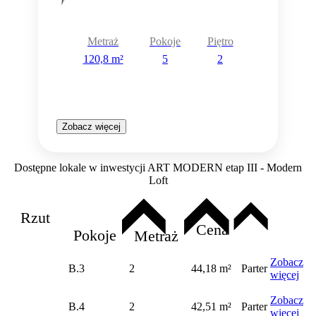
Metraż
Pokoje
Piętro
120,8 m²
5
2
Zobacz więcej
Dostępne lokale w inwestycji ART MODERN etap III - Modern
Loft
Rzut
Cena
Pokoje
Metraż
Zobacz
B.3
2
44,18 m²
Parter
więcej
Zobacz
B.4
2
42,51 m²
Parter
więcej