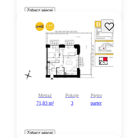
Zobacz więcej
Metraż
Pokoje
Piętro
71,83 m²
3
parter
Zobacz więcej