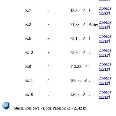
Zobacz
B.7
2
42,89 m²
1
więcej
Zobacz
B.2
3
71,83 m²
Parter
więcej
Zobacz
B.6
3
72,15 m²
1
więcej
Zobacz
B.12
3
72,79 m²
2
więcej
Zobacz
B.9
4
113,22 m²
2
więcej
Zobacz
B.11
4
100,92 m²
2
więcej
Zobacz
B.10
5
120,8 m²
2
więcej
Stacja kolejowa -
Łódź Pabianicka
-
2142
m