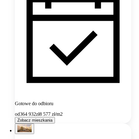
Gotowe do odbioru
od
364 932
zł
8 577
zł/m2
Zobacz mieszkania