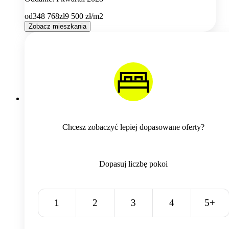
od
348 768
zł
9 500
zł/m2
Zobacz mieszkania
Chcesz zobaczyć lepiej dopasowane oferty?
Dopasuj liczbę pokoi
1
2
3
4
5+