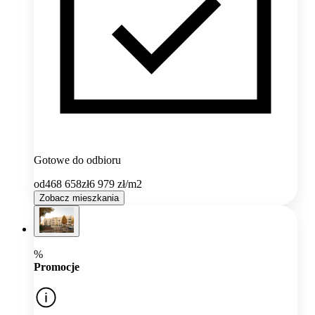
Gotowe do odbioru
od
468 658
zł
6 979
zł/m2
Zobacz mieszkania
%
Promocje