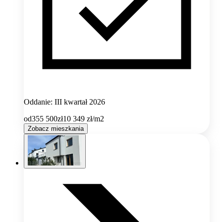
Oddanie: III kwartał 2026
od
355 500
zł
10 349
zł/m2
Zobacz mieszkania