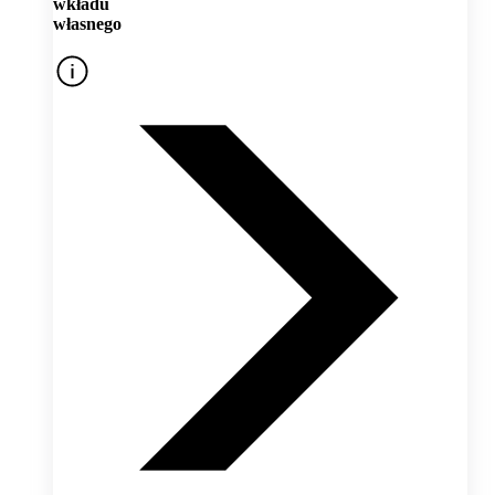
wkładu
własnego