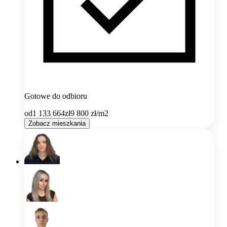
Gotowe do odbioru
od
1 133 664
zł
9 800
zł/m2
Zobacz mieszkania