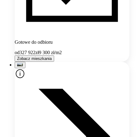
Gotowe do odbioru
od
327 922
zł
9 300
zł/m2
Zobacz mieszkania