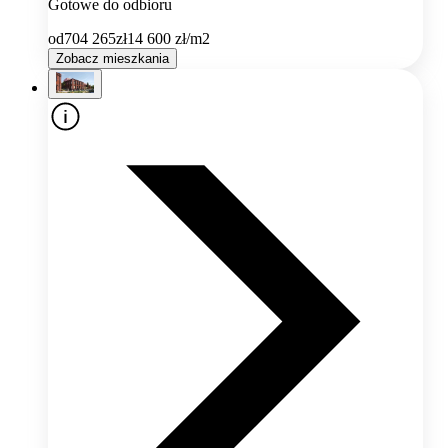
Gotowe do odbioru
od
704 265
zł
14 600
zł/m2
Zobacz mieszkania