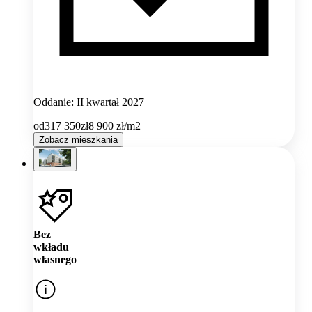
Oddanie: II kwartał 2027
od
317 350
zł
8 900
zł/m2
Zobacz mieszkania
Bez
wkładu
własnego