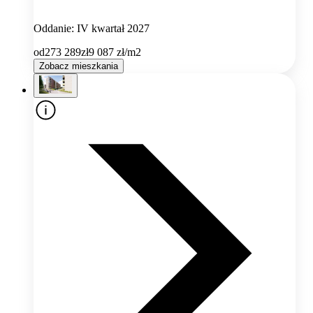
Oddanie: IV kwartał 2027
od
273 289
zł
9 087
zł/m2
Zobacz mieszkania