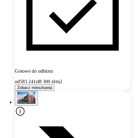
Gotowe do odbioru
od
583 241
zł
8 300
zł/m2
Zobacz mieszkania