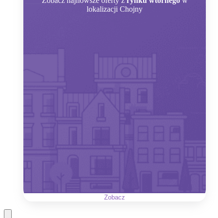
Zobacz
najnowsze oferty z
rynku wtórnego
w
lokalizacji Chojny
Zobacz