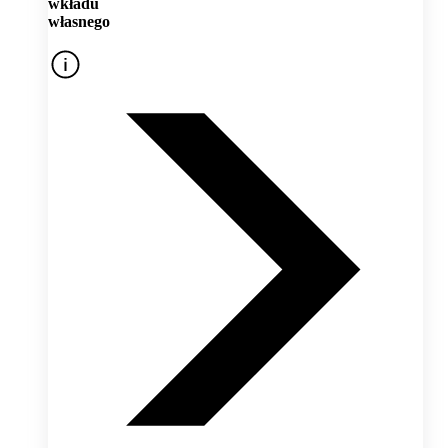
wkładu
własnego