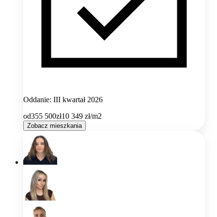
Oddanie: III kwartał 2026
od
355 500
zł
10 349
zł/m2
Zobacz mieszkania