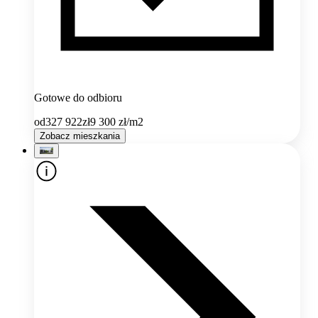
Gotowe do odbioru
od
327 922
zł
9 300
zł/m2
Zobacz mieszkania