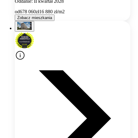
Oddanie: II kwartał 2028
od
678 060
zł
16 880
zł/m2
Zobacz mieszkania