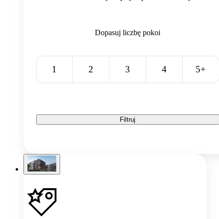
Dopasuj liczbę pokoi
1
2
3
4
5+
Filtruj