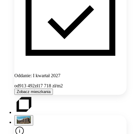
Oddanie: I kwartał 2027
od
913 492
zł
17 718
zł/m2
Zobacz mieszkania