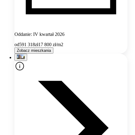
Oddanie: IV kwartał 2026
od
591 318
zł
17 800
zł/m2
Zobacz mieszkania